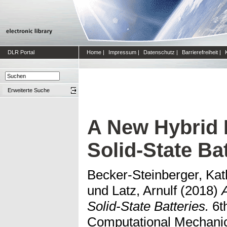
DLR Portal
Home
|
Impressum
|
Datenschutz
|
Barrierefreiheit
|
Erweiterte Suche
A New Hybrid M
Solid-State Ba
Becker-Steinberger, Kat
und
Latz, Arnulf
(2018)
Solid-State Batteries.
6t
Computational Mechanic