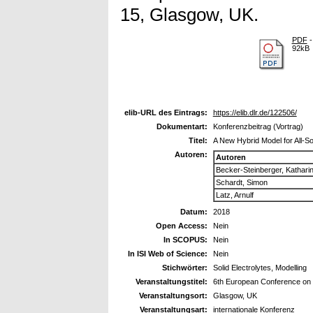
15, Glasgow, UK.
PDF
-
92kB
elib-URL des Eintrags:
https://elib.dlr.de/122506/
Dokumentart:
Konferenzbeitrag (Vortrag)
Titel:
A New Hybrid Model for All-Sol
Autoren:
Autoren
Becker-Steinberger, Kathari
Schardt, Simon
Latz, Arnulf
Datum:
2018
Open Access:
Nein
In SCOPUS:
Nein
In ISI Web of Science:
Nein
Stichwörter:
Solid Electrolytes, Modelling
Veranstaltungstitel:
6th European Conference on
Veranstaltungsort:
Glasgow, UK
Veranstaltungsart:
internationale Konferenz