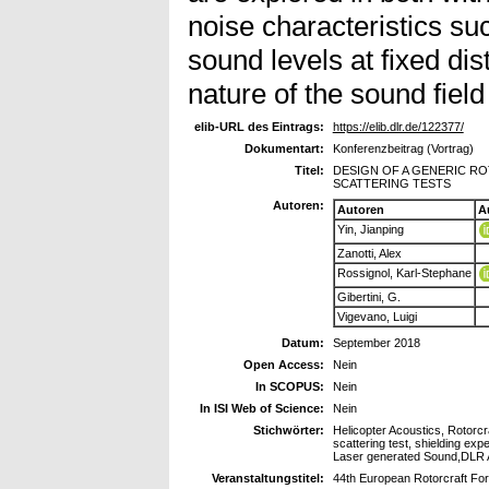
noise characteristics su
sound levels at fixed di
nature of the sound fiel
elib-URL des Eintrags:
https://elib.dlr.de/122377/
Dokumentart:
Konferenzbeitrag (Vortrag)
Titel:
DESIGN OF A GENERIC R
SCATTERING TESTS
Autoren:
Autoren
A
Yin, Jianping
Zanotti, Alex
Rossignol, Karl-Stephane
Gibertini, G.
Vigevano, Luigi
Datum:
September 2018
Open Access:
Nein
In SCOPUS:
Nein
In ISI Web of Science:
Nein
Stichwörter:
Helicopter Acoustics, Rotorcr
scattering test, shielding ex
Laser generated Sound,DLR
Veranstaltungstitel:
44th European Rotorcraft F