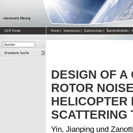
DLR Portal
Home
|
Impressum
|
Datenschutz
|
Barrierefreiheit
|
Erweiterte Suche
DESIGN OF A
ROTOR NOIS
HELICOPTER
SCATTERING 
Yin, Jianping
und
Zanott