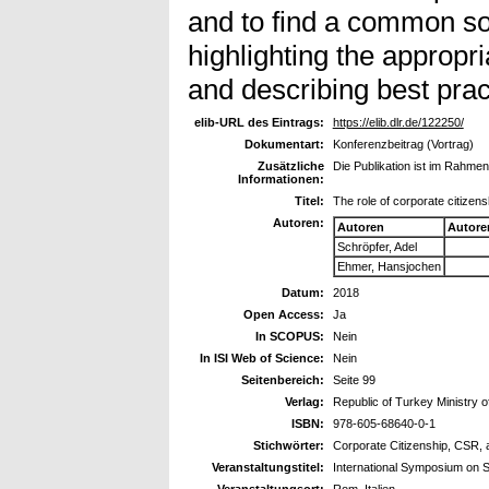
and to find a common sol
highlighting the appropr
and describing best prac
elib-URL des Eintrags:
https://elib.dlr.de/122250/
Dokumentart:
Konferenzbeitrag (Vortrag)
Zusätzliche
Die Publikation ist im Rahme
Informationen:
Titel:
The role of corporate citizen
Autoren:
Autoren
Autore
Schröpfer, Adel
Ehmer, Hansjochen
Datum:
2018
Open Access:
Ja
In SCOPUS:
Nein
In ISI Web of Science:
Nein
Seitenbereich:
Seite 99
Verlag:
Republic of Turkey Ministry o
ISBN:
978-605-68640-0-1
Stichwörter:
Corporate Citizenship, CSR, 
Veranstaltungstitel:
International Symposium on S
Veranstaltungsort:
Rom, Italien