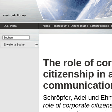
DLR Portal
Home
|
Impressum
|
Datenschutz
|
Barrierefreiheit
|
Erweiterte Suche
The role of co
citizenship in 
communication
Schröpfer, Adel
und
Ehm
role of corporate citizens