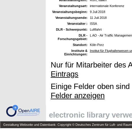
Veranstaltungsart:
internationale Konferenz
Veranstaltungsbeginn:
9 Juli 2018
Veranstaltungsende:
11 Juli 2018
Veranstalter :
ISSA
DLR - Schwerpunkt:
Luftfahrt
DLR -
L AO - Air Traffic Managemen
Forschungsgebiet:
Standort:
Köln-Porz
Institute &
Institut für Flughafenwesen 
Einrichtungen:
Nur für Mitarbeiter des 
Eintrags
Einige Felder oben sind
Felder anzeigen
electronic library ver
Gestaltung Webseite und Datenbank: Copyright © Deutsches Zentrum für Luft- und Raumfa