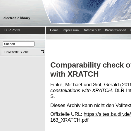
DLR Portal
Home
|
Impressum
|
Datenschutz
|
Barrierefreiheit
|
Erweiterte Suche
Comparability check of 
with XRATCH
Finke, Michael
und
Siol, Gerald
(201
constellations with XRATCH.
DLR-Int
S.
Dieses Archiv kann nicht den Volltext
Offizielle URL:
https://sites.bs.dlr.
163_XRATCH.pdf