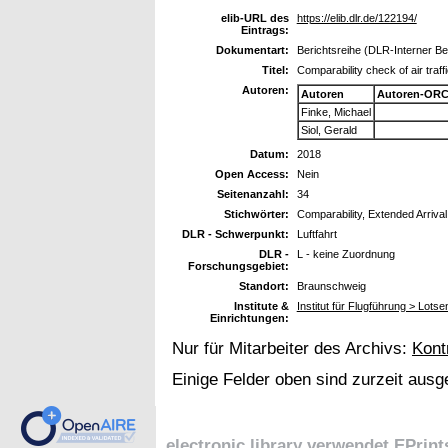
elib-URL des
https://elib.dlr.de/122194/
Eintrags:
Dokumentart:
Berichtsreihe (DLR-Interner Be
Titel:
Comparability check of air traf
Autoren:
Autoren
Autoren-ORC
Finke, Michael
Siol, Gerald
Datum:
2018
Open Access:
Nein
Seitenanzahl:
34
Stichwörter:
Comparability, Extended Arriv
DLR - Schwerpunkt:
Luftfahrt
DLR -
L - keine Zuordnung
Forschungsgebiet:
Standort:
Braunschweig
Institute &
Institut für Flugführung > Lots
Einrichtungen:
Nur für Mitarbeiter des Archivs:
Kont
Einige Felder oben sind zurzeit ausg
electronic library verwendet
EPrint