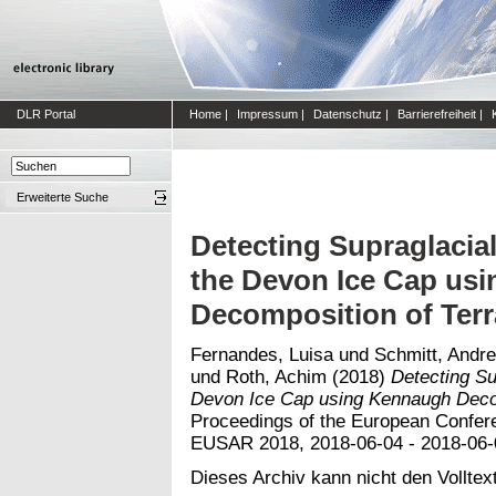
DLR Portal
Home
|
Impressum
|
Datenschutz
|
Barrierefreiheit
|
Erweiterte Suche
Detecting Supraglacia
the Devon Ice Cap us
Decomposition of Ter
Fernandes, Luisa
und
Schmitt, Andr
und
Roth, Achim
(2018)
Detecting Su
Devon Ice Cap using Kennaugh Deco
Proceedings of the European Confer
EUSAR 2018, 2018-06-04 - 2018-06-
Dieses Archiv kann nicht den Volltext