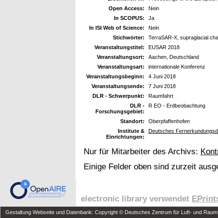
Open Access:
Nein
In SCOPUS:
Ja
In ISI Web of Science:
Nein
Stichwörter:
TerraSAR-X, supraglacial chan
Veranstaltungstitel:
EUSAR 2018
Veranstaltungsort:
Aachen, Deutschland
Veranstaltungsart:
internationale Konferenz
Veranstaltungsbeginn:
4 Juni 2018
Veranstaltungsende:
7 Juni 2018
DLR - Schwerpunkt:
Raumfahrt
DLR -
R EO - Erdbeobachtung
Forschungsgebiet:
Standort:
Oberpfaffenhofen
Institute &
Deutsches Fernerkundungsda
Einrichtungen:
Nur für Mitarbeiter des Archivs:
Kont
Einige Felder oben sind zurzeit ausg
electronic library verwendet
EPrint
Gestaltung Webseite und Datenbank: Copyright © Deutsches Zentrum für Luft- und Raumfa