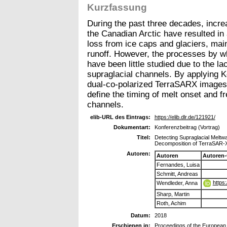
Kurzfassung
During the past three decades, incr
the Canadian Arctic have resulted in
loss from ice caps and glaciers, mai
runoff. However, the processes by wh
have been little studied due to the l
supraglacial channels. By applying 
dual-co-polarized TerraSARX images
define the timing of melt onset and 
channels.
elib-URL des Eintrags:
https://elib.dlr.de/121921/
Dokumentart:
Konferenzbeitrag (Vortrag)
Titel:
Detecting Supraglacial Melt
Decomposition of TerraSAR-
Autoren:
Autoren
Autoren
Fernandes, Luisa
Schmitt, Andreas
https
Wendleder, Anna
Sharp, Martin
Roth, Achim
Datum:
2018
Erschienen in:
Proceedings of the European