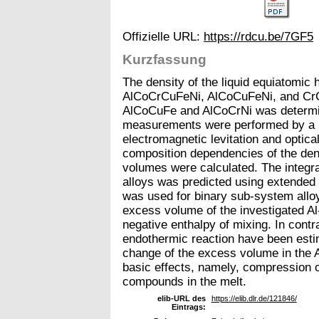
Offizielle URL:
https://rdcu.be/7GF5
Kurzfassung
The density of the liquid equiatomic 
AlCoCrCuFeNi, AlCoCuFeNi, and CrCo
AlCoCuFe and AlCoCrNi was determin
measurements were performed by a 
electromagnetic levitation and optica
composition dependencies of the den
volumes were calculated. The integra
alloys was predicted using extended
was used for binary sub-system alloy
excess volume of the investigated Al-
negative enthalpy of mixing. In cont
endothermic reaction have been esti
change of the excess volume in the Al
basic effects, namely, compression o
compounds in the melt.
elib-URL des
https://elib.dlr.de/121846/
Eintrags: