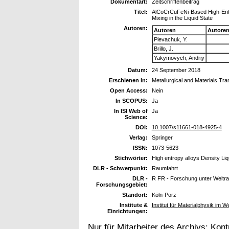
Dokumentart:
Zeitschriftenbeitrag
Titel:
AlCoCrCuFeNi-Based High-Entro
Mixing in the Liquid State
Autoren:
Autoren
Autore
Plevachuk, Y.
Brillo, J.
Yakymovych, Andriy
Datum:
24 September 2018
Erschienen in:
Metallurgical and Materials Tr
Open Access:
Nein
In SCOPUS:
Ja
In ISI Web of
Ja
Science:
DOI:
10.1007/s11661-018-4925-4
Verlag:
Springer
ISSN:
1073-5623
Stichwörter:
High entropy alloys Density Liq
DLR - Schwerpunkt:
Raumfahrt
DLR -
R FR - Forschung unter Welt
Forschungsgebiet:
Standort:
Köln-Porz
Institute &
Institut für Materialphysik im
Einrichtungen:
Nur für Mitarbeiter des Archivs:
Kont