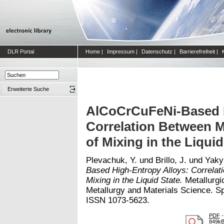
DLR Portal
Home
|
Impressum
|
Datenschutz
|
Barrierefreiheit
|
Erweiterte Suche
AlCoCrCuFeNi-Based H
Correlation Between M
of Mixing in the Liquid
Plevachuk, Y.
und
Brillo, J.
und
Yaky
Based High-Entropy Alloys: Correlat
Mixing in the Liquid State.
Metallurgi
Metallurgy and Materials Science. Sp
ISSN 1073-5623.
PDF
-
849k