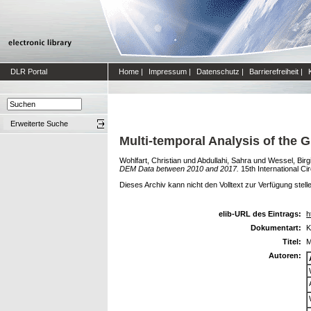
DLR Portal
Home
|
Impressum
|
Datenschutz
|
Barrierefreiheit
|
Erweiterte Suche
Multi-temporal Analysis of the
Wohlfart, Christian
und
Abdullahi, Sahra
und
Wessel, Birgi
DEM Data between 2010 and 2017.
15th International 
Dieses Archiv kann nicht den Volltext zur Verfügung stell
elib-URL des Eintrags:
h
Dokumentart:
K
Titel:
M
Autoren: