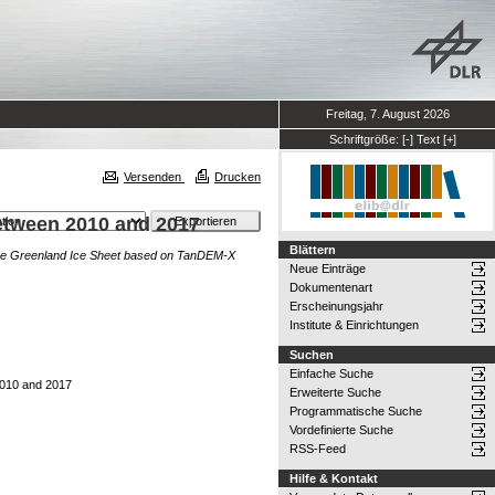
Freitag, 7. August 2026
Schriftgröße:
[-]
Text
[+]
Versenden
Drucken
etween 2010 and 2017
Blättern
 the Greenland Ice Sheet based on TanDEM-X
Neue Einträge
Dokumentenart
Erscheinungsjahr
Institute & Einrichtungen
Suchen
Einfache Suche
2010 and 2017
Erweiterte Suche
Programmatische Suche
Vordefinierte Suche
RSS-Feed
Hilfe & Kontakt