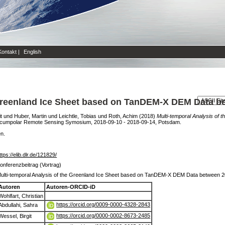
Kontakt
|
English
 Greenland Ice Sheet based on TanDEM-X DEM Data b
t
und
Huber, Martin
und
Leichtle, Tobias
und
Roth, Achim
(2018)
Multi-temporal Analysis of
Circumpolar Remote Sensing Symosium, 2018-09-10 - 2018-09-14, Potsdam.
en.
ttps://elib.dlr.de/121829/
onferenzbeitrag (Vortrag)
ulti-temporal Analysis of the Greenland Ice Sheet based on TanDEM-X DEM Data between 
Autoren
Autoren-ORCID-iD
Wohlfart, Christian
https://orcid.org/0009-0000-4328-2843
Abdullahi, Sahra
https://orcid.org/0000-0002-8673-2485
Wessel, Birgit