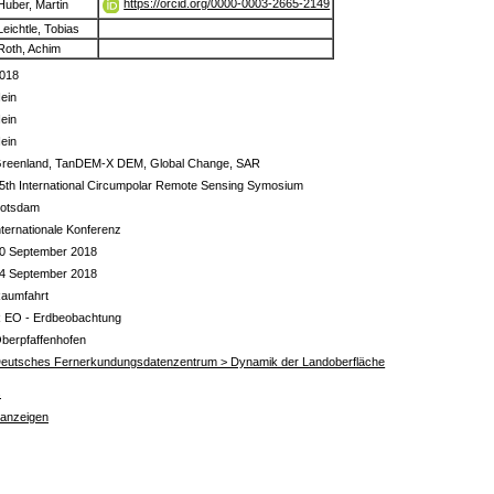
https://orcid.org/0000-0003-2665-2149
Huber, Martin
Leichtle, Tobias
Roth, Achim
018
ein
ein
ein
reenland, TanDEM-X DEM, Global Change, SAR
5th International Circumpolar Remote Sensing Symosium
otsdam
nternationale Konferenz
0 September 2018
4 September 2018
aumfahrt
 EO - Erdbeobachtung
berpfaffenhofen
eutsches Fernerkundungsdatenzentrum > Dynamik der Landoberfläche
s
 anzeigen