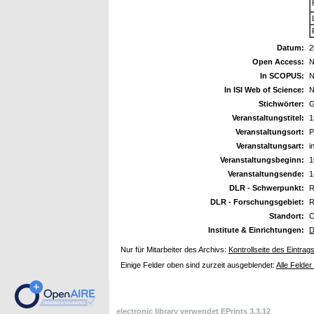
Datum:
2
Open Access:
N
In SCOPUS:
N
In ISI Web of Science:
N
Stichwörter:
G
Veranstaltungstitel:
1
Veranstaltungsort:
P
Veranstaltungsart:
i
Veranstaltungsbeginn:
1
Veranstaltungsende:
1
DLR - Schwerpunkt:
R
DLR - Forschungsgebiet:
R
Standort:
O
Institute & Einrichtungen:
D
Nur für Mitarbeiter des Archivs:
Kontrollseite des Eintrag
Einige Felder oben sind zurzeit ausgeblendet:
Alle Felder
electronic library verwendet
EPrints 3.3.12