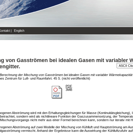
Kontakt
|
English
g von Gasströmen bei idealen Gasen mit variabler 
ngitter.
Berechnung der Mischung von Gasströmen bei idealen Gasen mit variabler Wärmekapazität 
Zentrum für Luft- und Raumfahrt. 45 S. (nicht veröffentlicht)
PDF
3MB
genen Abströmung wird mit den Erhaltungsgleichungen für Masse (Kontinuitätsgleichung), I
ur betrachtet, sondern wird als nichtlineare Funktion der Gaszusammensetzung, der Temper
Mischungsvorgangs nicht mehr aus einer Formel berechnen kann, sondern nur iterativ mit Hil
ogenen Abströmung auf zwei Modelle der Mischung von Kühlluft und Hauptströmung am Austrit
hlgasströmung vermischt. Anhand der Ergebnisse kann die Auswirkung der Kühlluftzufuhr au