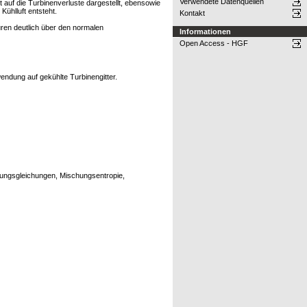
Verwendete Datenquellen
auf die Turbinenverluste dargestellt, ebensowie
ühlluft entsteht.
Kontakt
ren deutlich über den normalen
Informationen
Open Access - HGF
ndung auf gekühlte Turbinengitter.
ltungsgleichungen, Mischungsentropie,