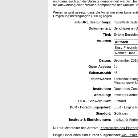
und damit auch auf die Verluste demonstriert werden. In
die Auswirkung einer radialen Komponente der Kühlluft 
Weiterhin wird gezeigt, dass die Annahme einer konstan
Umgebungsbedingungen (300 K) liegen.
elib-URL des Eintrags:
https://elib.dlr.
Dokumentart:
Berichtsreihe (D
Titel:
Exakte Berechnu
Autoren:
Autoren
Kost, Friedrich
Rehder, Hans-
Datum:
September 201
Open Access:
Ja
Seitenanzahl:
45
Stichwörter:
Turbinenkühlung
Mischungsverlu
Institution:
Deutsches Zentr
Abteilung:
Institut für Antr
DLR - Schwerpunkt:
Luftfahrt
DLR - Forschungsgebiet:
L ER - Engine 
Standort:
Göttingen
Institute & Einrichtungen:
Institut für Antr
Nur für Mitarbeiter des Archivs:
Kontrollseite des Eintrag
Einige Felder oben sind zurzeit ausgeblendet:
Alle Felder