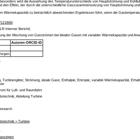
sbesonders wird die Auswirkung des Temperaturunterschieds von Hauptströmung und Kühlluft 
und den Effekt, der durch die unterschiedliche Gaszusammensetzung von Hauptströmung und K
ten Wärmekapazität zu beträchtlich abweichenden Ergebnissen führt, wenn die Gastemperatu
de/121806/
LR-Interner Bericht)
ng der Mischung von Gasströmen bei idealen Gasen mit variabler Wärmekapazität und Anwe
Autoren-ORCID-iD
Jürgen
8
, Turbinengitter, Strömung, ideale Gase, Enthalpie, Entropie, variable Wärmekapazität, Erha
ste
um für Luft- und Raumfahrt
iebstechnik, Abteilung Turbine
Research
iebstechnik > Turbine
s
 anzeigen