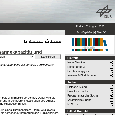
Freitag, 7. August 2026
Schriftgröße:
[-]
Text
[+]
Versenden
Drucken
Wärmekapazität und
Blättern
Neue Einträge
und Anwendung auf gekühlte Turbinengitter.
Dokumentenart
Erscheinungsjahr
Institute & Einrichtungen
Suchen
Einfache Suche
Erweiterte Suche
Programmatische Suche
mpuls und Energie berechnet. Dabei wird die
Vordefinierte Suche
atur und in geringerem Maße auch des Drucks
fe eines Algorithmus.
RSS-Feed
t eines Turbinengitters. Dabei wird jeweils
Hilfe & Kontakt
f die homogene Abströmung des Turbinengitters