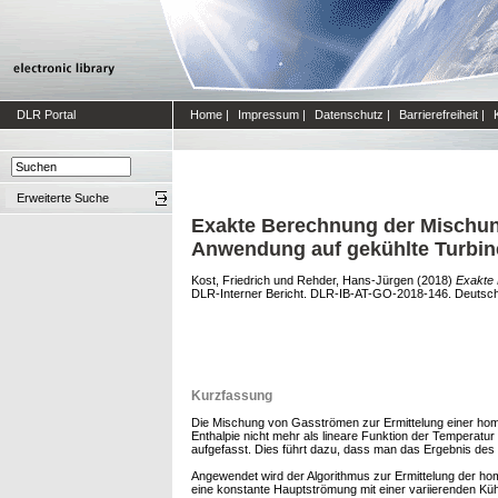
DLR Portal
Home
|
Impressum
|
Datenschutz
|
Barrierefreiheit
|
Erweiterte Suche
Exakte Berechnung der Mischun
Anwendung auf gekühlte Turbine
Kost, Friedrich
und
Rehder, Hans-Jürgen
(2018)
Exakte 
DLR-Interner Bericht. DLR-IB-AT-GO-2018-146. Deutsches 
Kurzfassung
Die Mischung von Gasströmen zur Ermittelung einer homo
Enthalpie nicht mehr als lineare Funktion der Temperat
aufgefasst. Dies führt dazu, dass man das Ergebnis des 
Angewendet wird der Algorithmus zur Ermittelung der hom
eine konstante Hauptströmung mit einer variierenden Kü