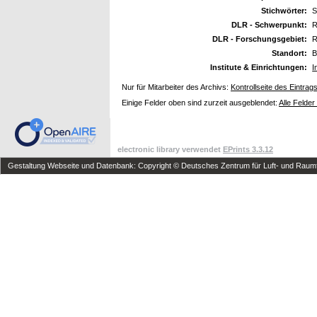
Stichwörter:
S
DLR - Schwerpunkt:
R
DLR - Forschungsgebiet:
R
Standort:
B
Institute & Einrichtungen:
I
Nur für Mitarbeiter des Archivs:
Kontrollseite des Eintrag
Einige Felder oben sind zurzeit ausgeblendet:
Alle Felder
electronic library verwendet
EPrints 3.3.12
Gestaltung Webseite und Datenbank: Copyright © Deutsches Zentrum für Luft- und Raumfa