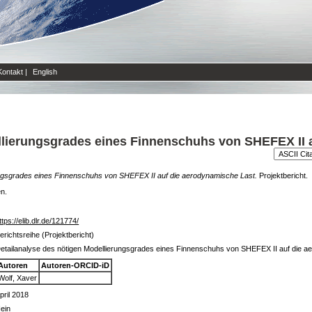
Kontakt
|
English
llierungsgrades eines Finnenschuhs von SHEFEX II 
ungsgrades eines Finnenschuhs von SHEFEX II auf die aerodynamische Last.
Projektbericht.
en.
ttps://elib.dlr.de/121774/
erichtsreihe (Projektbericht)
etailanalyse des nötigen Modellierungsgrades eines Finnenschuhs von SHEFEX II auf die a
Autoren
Autoren-ORCID-iD
Wolf, Xaver
pril 2018
ein