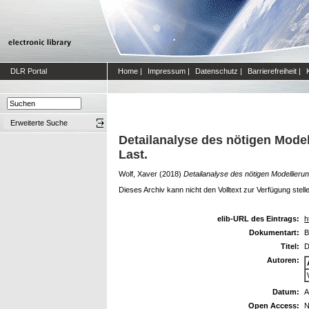
DLR Portal
Home
|
Impressum
|
Datenschutz
|
Barrierefreiheit
|
Erweiterte Suche
Detailanalyse des nötigen Mode
Last.
Wolf, Xaver
(2018)
Detailanalyse des nötigen Modellier
Dieses Archiv kann nicht den Volltext zur Verfügung stell
elib-URL des Eintrags:
h
Dokumentart:
B
Titel:
D
Autoren:
Datum:
A
Open Access:
N