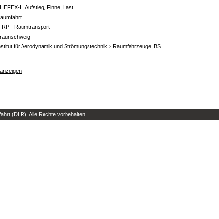
HEFEX-II, Aufstieg, Finne, Last
aumfahrt
 RP - Raumtransport
raunschweig
nstitut für Aerodynamik und Strömungstechnik > Raumfahrzeuge, BS
s
 anzeigen
hrt (DLR). Alle Rechte vorbehalten.