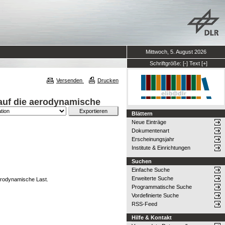
Mittwoch, 5. August 2026
Schriftgröße:
[-]
Text
[+]
Versenden
Drucken
auf die aerodynamische
Blättern
Neue Einträge
Dokumentenart
Erscheinungsjahr
Institute & Einrichtungen
Suchen
Einfache Suche
Erweiterte Suche
erodynamische Last.
Programmatische Suche
Vordefinierte Suche
RSS-Feed
Hilfe & Kontakt