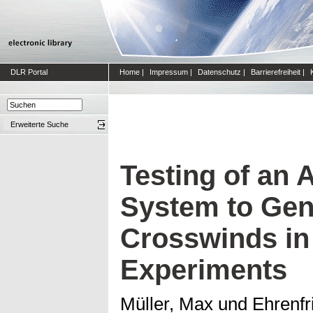
DLR Portal
Home
|
Impressum
|
Datenschutz
|
Barrierefreiheit
|
Erweiterte Suche
Testing of an 
System to Gen
Crosswinds in
Experiments
Müller, Max
und
Ehrenfr