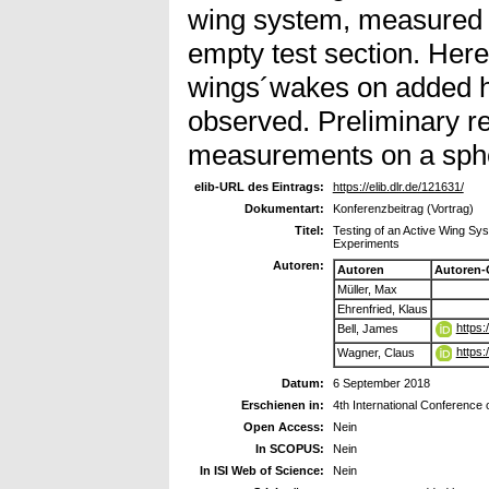
wing system, measured 
empty test section. Hereb
wings´wakes on added h
observed. Preliminary re
measurements on a sphe
elib-URL des Eintrags:
https://elib.dlr.de/121631/
Dokumentart:
Konferenzbeitrag (Vortrag)
Titel:
Testing of an Active Wing Sy
Experiments
Autoren:
Autoren
Autoren-
Müller, Max
Ehrenfried, Klaus
https
Bell, James
https
Wagner, Claus
Datum:
6 September 2018
Erschienen in:
4th International Conference
Open Access:
Nein
In SCOPUS:
Nein
In ISI Web of Science:
Nein