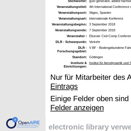
Stichwörter:
gust generator, added harmo
Veranstaltungstitel:
4th International Conference
Veranstaltungsort:
Sitges, Spanien
Veranstaltungsart:
internationale Konferenz
Veranstaltungsbeginn:
3 September 2018
Veranstaltungsende:
7 September 2018
Veranstalter :
Elsevier Civil-Comp Confere
DLR - Schwerpunkt:
Verkehr
DLR -
V BF - Bodengebundene Fah
Forschungsgebiet:
Standort:
Göttingen
Institute &
Institut für Aerodynamik und
Einrichtungen:
Nur für Mitarbeiter des 
Eintrags
Einige Felder oben sind
Felder anzeigen
electronic library ver