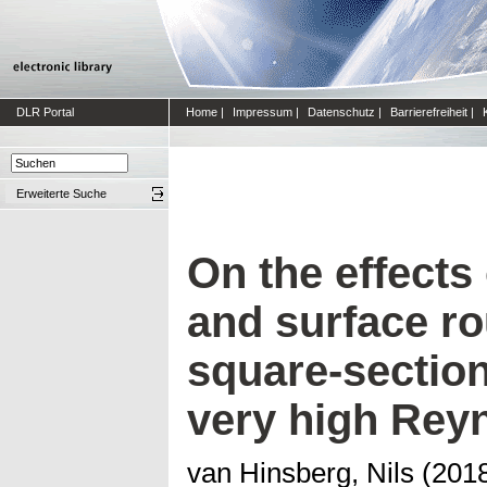
DLR Portal
Home
|
Impressum
|
Datenschutz
|
Barrierefreiheit
|
Erweiterte Suche
On the effects
and surface r
square-section
very high Rey
van Hinsberg, Nils
(201