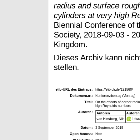
radius and surface roug
cylinders at very high 
Biennial Conference of 
Society, 2018-09-03 - 2
Kingdom.
Dieses Archiv kann nicht
stellen.
elib-URL des Eintrags:
https://elib.dlr.de/121560/
Dokumentart:
Konferenzbeitrag (Vortrag)
Titel:
On the effects of corner rad
high Reynolds numbers
Autoren:
Autoren
Autoren
http
van Hinsberg, Nils
Datum:
3 September 2018
Open Access:
Nein
In SCOPUS:
Nein