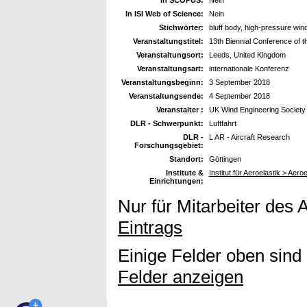
In ISI Web of Science:
Nein
Stichwörter:
bluff body, high-pressure wi
Veranstaltungstitel:
13th Biennial Conference of 
Veranstaltungsort:
Leeds, United Kingdom
Veranstaltungsart:
internationale Konferenz
Veranstaltungsbeginn:
3 September 2018
Veranstaltungsende:
4 September 2018
Veranstalter :
UK Wind Engineering Societ
DLR - Schwerpunkt:
Luftfahrt
DLR -
L AR - Aircraft Research
Forschungsgebiet:
Standort:
Göttingen
Institute &
Institut für Aeroelastik > Aer
Einrichtungen:
Nur für Mitarbeiter des 
Eintrags
Einige Felder oben sind
Felder anzeigen