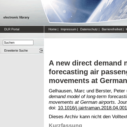
DLR Portal
Home
|
Impressum
|
Datenschutz
|
Barrierefreiheit
|
Erweiterte Suche
A new direct demand 
forecasting air passen
movements at German 
Gelhausen, Marc
und
Berster, Peter
demand model of long-term forecastin
movements at German airports.
Jour
doi:
10.1016/j.jairtraman.2018.04.001
Dieses Archiv kann nicht den Volltext
Kurzfassung