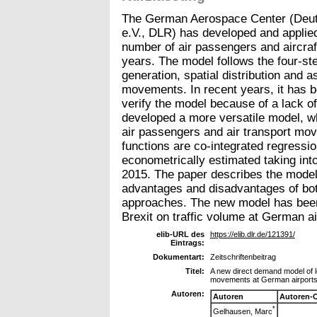
The German Aerospace Center (Deut
e.V., DLR) has developed and applied 
number of air passengers and aircra
years. The model follows the four-ste
generation, spatial distribution and a
movements. In recent years, it has b
verify the model because of a lack o
developed a more versatile model, wh
air passengers and air transport mo
functions are co-integrated regress
econometrically estimated taking int
2015. The paper describes the mode
advantages and disadvantages of bot
approaches. The new model has been 
Brexit on traffic volume at German ai
elib-URL des
https://elib.dlr.de/121391/
Eintrags:
Dokumentart:
Zeitschriftenbeitrag
Titel:
A new direct demand model of l
movements at German airport
Autoren:
Autoren
Autoren-
*
Gelhausen, Marc