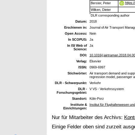
https:
Berster, Peter
Wilken, Dieter
*
DLR corresponding author
Datum:
2018
Erschienen in:
Journal of Air Transport Mana
Open Access:
Nein
In SCOPUS:
Ja
In ISI Web of
Ja
Science:
DOI:
10.1016/j.jairtraman.2018.04.0
Verlag:
Elsevier
ISSN:
0969-6997
Stichwörter:
Air transport demand and supply
regression model, passenger a
DLR - Schwerpunkt:
Verkehr
DLR -
V VS - Verkehrssystem
Forschungsgebiet:
Standort:
Köln-Porz
Institute &
Institut für Flughafenwesen un
Einrichtungen:
Nur für Mitarbeiter des Archivs:
Kont
Einige Felder oben sind zurzeit ausg