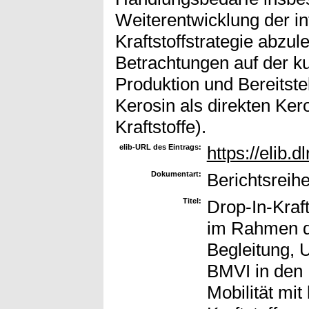
Weiterentwicklung der int
Kraftstoffstrategie abzul
Betrachtungen auf der kur
Produktion und Bereitst
Kerosin als direkten Ker
Kraftstoffe).
elib-URL des Eintrags:
https://elib.d
Dokumentart:
Berichtsreihe
Titel:
Drop-In-Kraft
im Rahmen de
Begleitung, 
BMVI in den 
Mobilität mi