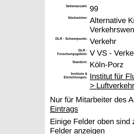
Seitenanzahl:
99
Stichwörter:
Alternative K
Verkehrswend
DLR - Schwerpunkt:
Verkehr
DLR -
V VS - Verk
Forschungsgebiet:
Standort:
Köln-Porz
Institute &
Institut für 
Einrichtungen:
> Luftverkeh
Nur für Mitarbeiter des 
Eintrags
Einige Felder oben sind 
Felder anzeigen