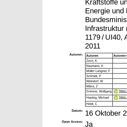
Kraftstoffe 
Energie und 
Bundesminist
Infrastruktur
1179 / UI40,
2011
Autoren:
Autoren
Autoren
Zech, K
Naumann, K
Müller-Langner, F
Schmidt, P
Weindorf, W
Mátra, Z
https
Grimme, Wolfgang
https
Hepting, Michael
Heidt, C
Datum:
16 Oktober 
Open Access:
Ja