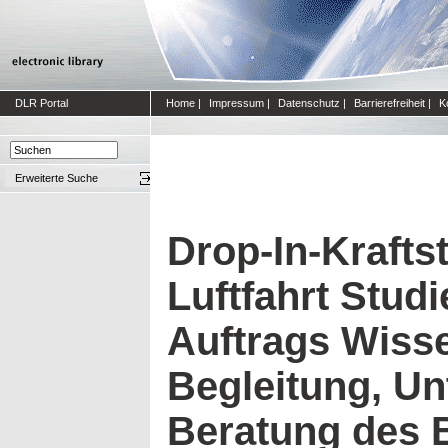
DLR Portal
Home
|
Impressum
|
Datenschutz
|
Barrierefreiheit
|
K
Erweiterte Suche
Drop-In-Kraftst
Luftfahrt Stud
Auftrags Wisse
Begleitung, Un
Beratung des 