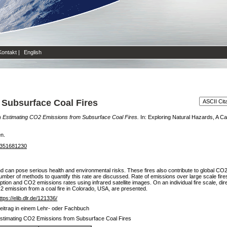
Kontakt
|
English
Subsurface Coal Fires
)
Estimating CO2 Emissions from Subsurface Coal Fires.
In: Exploring Natural Hazards, A 
en.
81351681230
d can pose serious health and environmental risks. These fires also contribute to global CO
number of methods to quantify this rate are discussed. Rate of emissions over large scale fire
on and CO2 emissions rates using infrared satellite images. On an individual fire scale, di
2 emission from a coal fire in Colorado, USA, are presented.
ttps://elib.dlr.de/121336/
eitrag in einem Lehr- oder Fachbuch
stimating CO2 Emissions from Subsurface Coal Fires