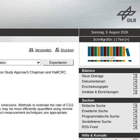
Sonntag, 9. August 2026
Schriftgröße:
[-]
Text
[+]
Versenden
Drucken
Blättern
Case Study Approach Chapman and Hall/CRC.
Neue Einträge
Dokumentenart
Erscheinungsjahr
Institute & Einrichtungen
Suchen
2 emissions. Methods to estimate the rate of CO2
Einfache Suche
s may be most efficiently quantified using remote
Erweiterte Suche
rect measurement techniques are appropriate.
Programmatische Suche
Vordefinierte Suche
RSS-Feed
Hilfe & Kontakt