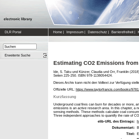
DLR Portal
Home
|
Impressum
|
Datenschutz
|
Barrierefreiheit
|
Erweiterte Suche
Estimating CO2 Emissions from 
Ide, S. Taku
und
Künzer, Claudia
und
Orr, Franklin
(2018
Seiten 225-250. ISBN 978-1138054424.
Dieses Archiv kann nicht den Volltext zur Verfügung stell
Offizielle URL:
https://www.taylorfrancis.com/books/97
Kurzfassung
Underground coal fires can burn for decades or more, an
emissions is an active research area. In this chapter, a 
sensing methods. These methods calculate coal consumpti
Three independent approaches to quantify the rate of CO
elib-URL des Eintrags:
h
Dokumentart:
B
Titel:
E