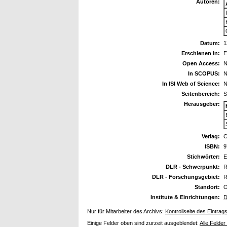
Autoren:
Datum:
1
Erschienen in:
E
Open Access:
N
In SCOPUS:
N
In ISI Web of Science:
N
Seitenbereich:
S
Herausgeber:
Verlag:
C
ISBN:
9
Stichwörter:
E
DLR - Schwerpunkt:
R
DLR - Forschungsgebiet:
R
Standort:
O
Institute & Einrichtungen:
D
Nur für Mitarbeiter des Archivs:
Kontrollseite des Eintrag
Einige Felder oben sind zurzeit ausgeblendet:
Alle Felder