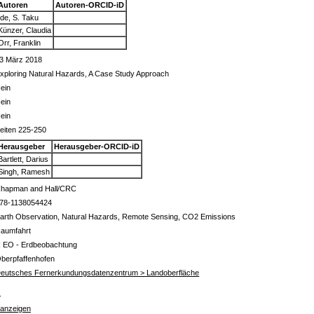
Autoren
Autoren-ORCID-iD
Ide, S. Taku
Künzer, Claudia
Orr, Franklin
3 März 2018
xploring Natural Hazards, A Case Study Approach
ein
ein
ein
eiten 225-250
Herausgeber
Herausgeber-ORCID-iD
Bartlett, Darius
Singh, Ramesh
hapman and Hall/CRC
78-1138054424
arth Observation, Natural Hazards, Remote Sensing, CO2 Emissions
aumfahrt
 EO - Erdbeobachtung
berpfaffenhofen
eutsches Fernerkundungsdatenzentrum > Landoberfläche
s
 anzeigen