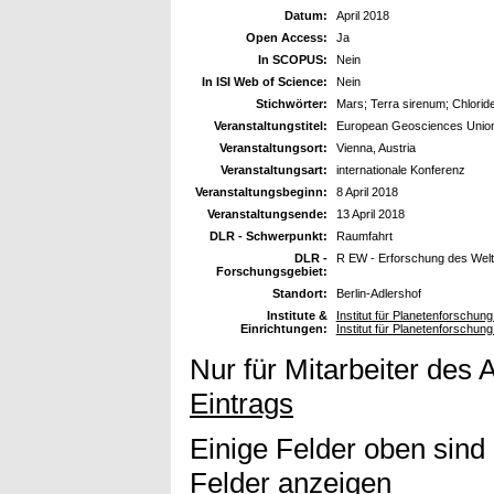
Datum:
April 2018
Open Access:
Ja
In SCOPUS:
Nein
In ISI Web of Science:
Nein
Stichwörter:
Mars; Terra sirenum; Chloride
Veranstaltungstitel:
European Geosciences Unio
Veranstaltungsort:
Vienna, Austria
Veranstaltungsart:
internationale Konferenz
Veranstaltungsbeginn:
8 April 2018
Veranstaltungsende:
13 April 2018
DLR - Schwerpunkt:
Raumfahrt
DLR -
R EW - Erforschung des Wel
Forschungsgebiet:
Standort:
Berlin-Adlershof
Institute &
Institut für Planetenforschun
Einrichtungen:
Institut für Planetenforschu
Nur für Mitarbeiter des 
Eintrags
Einige Felder oben sind
Felder anzeigen