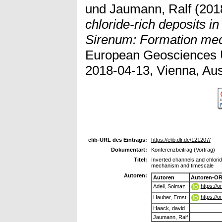
und
Jaumann, Ralf
(201
chloride-rich deposits in
Sirenum: Formation mec
European Geosciences 
2018-04-13, Vienna, Aus
elib-URL des Eintrags:
https://elib.dlr.de/121207/
Dokumentart:
Konferenzbeitrag (Vortrag)
Titel:
Inverted channels and chlorid
mechanism and timescale
Autoren:
Autoren
Autoren-OR
https://
Adeli, Solmaz
https://
Hauber, Ernst
Haack, david
Jaumann, Ralf