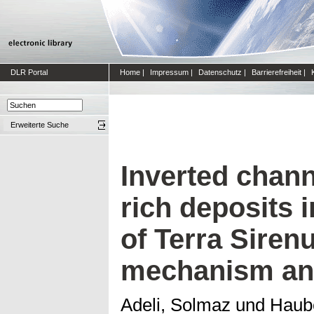
DLR Portal
Home
|
Impressum
|
Datenschutz
|
Barrierefreiheit
|
Erweiterte Suche
Inverted chann
rich deposits 
of Terra Sire
mechanism an
Adeli, Solmaz
und
Haube