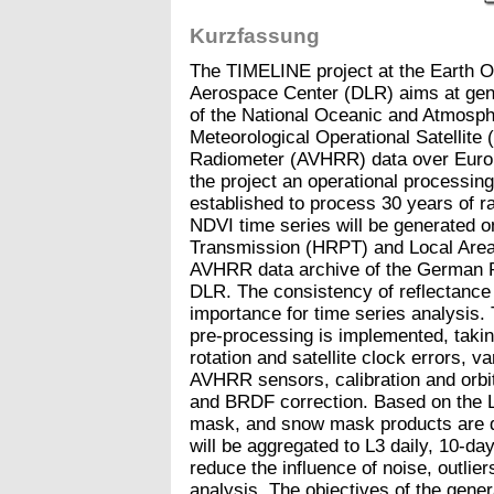
Kurzfassung
The TIMELINE project at the Earth 
Aerospace Center (DLR) aims at gen
of the National Oceanic and Atmosph
Meteorological Operational Satellit
Radiometer (AVHRR) data over Europe
the project an operational processi
established to process 30 years of r
NDVI time series will be generated o
Transmission (HRPT) and Local Area 
AVHRR data archive of the German 
DLR. The consistency of reflectance 
importance for time series analysis
pre-processing is implemented, takin
rotation and satellite clock errors, v
AVHRR sensors, calibration and orbit
and BRDF correction. Based on the 
mask, and snow mask products are 
will be aggregated to L3 daily, 10-da
reduce the influence of noise, outlie
analysis. The objectives of the gene