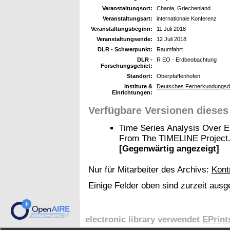
Veranstaltungsort:
Chania, Griechenland
Veranstaltungsart:
internationale Konferenz
Veranstaltungsbeginn:
11 Juli 2018
Veranstaltungsende:
12 Juli 2018
DLR - Schwerpunkt:
Raumfahrt
DLR -
R EO - Erdbeobachtung
Forschungsgebiet:
Standort:
Oberpfaffenhofen
Institute &
Deutsches Fernerkundungsda
Einrichtungen:
Verfügbare Versionen dieses
Time Series Analysis Over
From The TIMELINE Project.
[Gegenwärtig angezeigt]
Nur für Mitarbeiter des Archivs:
Kont
Einige Felder oben sind zurzeit ausg
electronic library verwendet
EPrint