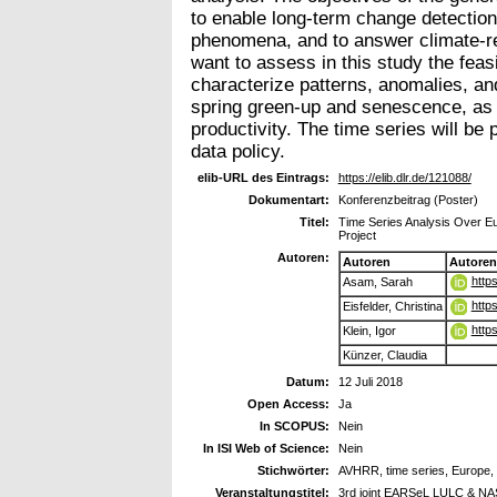
to enable long-term change detection 
phenomena, and to answer climate-re
want to assess in this study the feas
characterize patterns, anomalies, an
spring green-up and senescence, as
productivity. The time series will be 
data policy.
elib-URL des Eintrags:
https://elib.dlr.de/121088/
Dokumentart:
Konferenzbeitrag (Poster)
Titel:
Time Series Analysis Over
Project
Autoren:
Autoren
Autoren
http
Asam, Sarah
http
Eisfelder, Christina
http
Klein, Igor
Künzer, Claudia
Datum:
12 Juli 2018
Open Access:
Ja
In SCOPUS:
Nein
In ISI Web of Science:
Nein
Stichwörter:
AVHRR, time series, Europe,
Veranstaltungstitel:
3rd joint EARSeL LULC & N