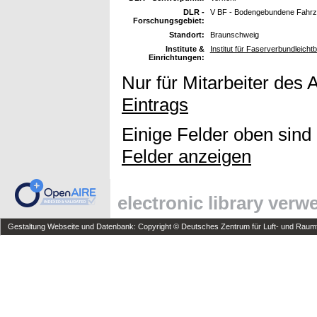
DLR -
V BF - Bodengebundene Fahr
Forschungsgebiet:
Standort:
Braunschweig
Institute &
Institut für Faserverbundleich
Einrichtungen:
Nur für Mitarbeiter des 
Eintrags
Einige Felder oben sind
Felder anzeigen
electronic library ver
Gestaltung Webseite und Datenbank: Copyright © Deutsches Zentrum für Luft- und Raumfa