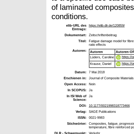
of laminated composites
conditions.
elib-URL des
https://elib.dlr.de/120859/
Eintrags:
Dokumentart:
Zeitschriftenbeitrag
Titel:
Fatigue damage model for fibre
ratio effects
Autoren:
Autoren
Autoren-OR
https://
Lüders, Caroline
https://
Krause, Daniel
Datum:
7 Mai 2018
Erschienen in:
Journal of Composite Materials
Open Access:
Nein
In SCOPUS:
Ja
In ISI Web of
Ja
Science:
DOI:
10.1177/0021998318773466
Verlag:
SAGE Publications
ISSN:
0021-9983
Stichwörter:
Composites, fatigue, progressiv
temperature, fibre reinforced p
DLR - Schwerpunkt:
Verkehr