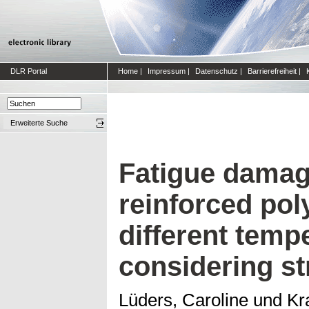
DLR Portal
Home
|
Impressum
|
Datenschutz
|
Barrierefreiheit
|
Erweiterte Suche
Fatigue damage
reinforced pol
different temp
considering str
Lüders, Caroline
und
Kr