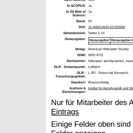
In SCOPUS:
Ja
In ISI Web of
Ja
Science:
Band:
63
DOI:
10.4050/JAHS.63.032008
Seitenbereich:
Seiten 1-14
Herausgeber:
Herausgeber
Herausgeber-
Verlag:
American Helicopter Society
ISSN:
0002-8711
Stichwörter:
helicopter, aerodynamics, trans
DLR - Schwerpunkt:
Luftfahrt
DLR -
L RR - Rotorcraft Research
Forschungsgebiet:
Standort:
Braunschweig
Institute &
Institut für Aerodynamik und 
Einrichtungen:
Nur für Mitarbeiter des 
Eintrags
Einige Felder oben sind