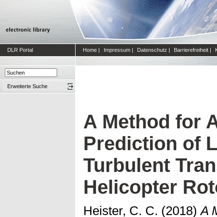
DLR Portal
Home
|
Impressum
|
Datenschutz
|
Barrierefreiheit
|
Erweiterte Suche
A Method for 
Prediction of 
Turbulent Tran
Helicopter Rot
Heister, C. C.
(2018)
A 