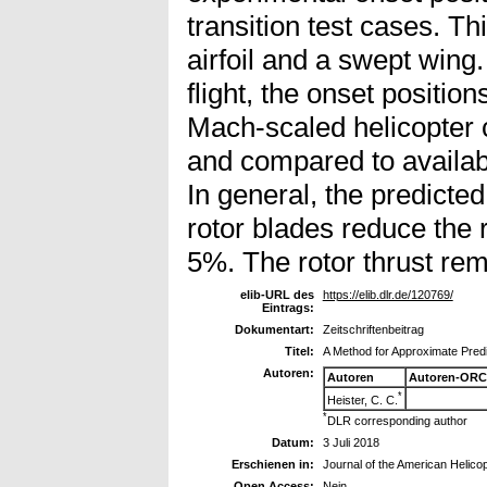
transition test cases. Th
airfoil and a swept wing.
flight, the onset positio
Mach-scaled helicopter 
and compared to availab
In general, the predicted
rotor blades reduce the 
5%. The rotor thrust rem
elib-URL des
https://elib.dlr.de/120769/
Eintrags:
Dokumentart:
Zeitschriftenbeitrag
Titel:
A Method for Approximate Predi
Autoren:
Autoren
Autoren-ORC
*
Heister, C. C.
*
DLR corresponding author
Datum:
3 Juli 2018
Erschienen in:
Journal of the American Helicop
Open Access:
Nein