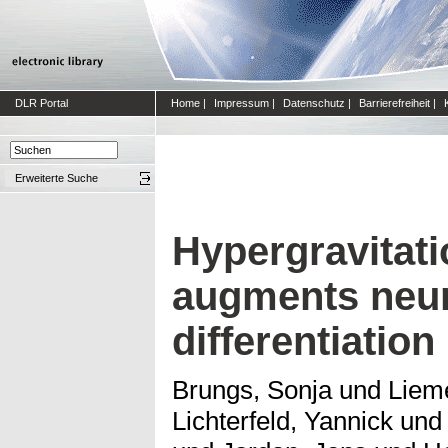
DLR Portal
Home
|
Impressum
|
Datenschutz
|
Barrierefreiheit
|
Erweiterte Suche
Hypergravitati
augments neuro
differentiation
Brungs, Sonja
und
Lieme
Lichterfeld, Yannick
un