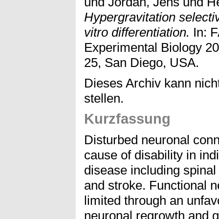
und
Jordan, Jens
und
H
Hypergravitation select
vitro differentiation.
In: 
Experimental Biology 20
25, San Diego, USA.
Dieses Archiv kann nicht
stellen.
Kurzfassung
Disturbed neuronal conne
cause of disability in in
disease including spinal
and stroke. Functional n
limited through an unfa
neuronal regrowth and g