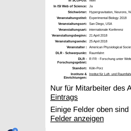
In SCOPUS:
Nein
In ISI Web of Science:
Ja
Stichwörter:
Hypergravitation, Neurons, Ne
Veranstaltungstitel:
Experimental Biology 2018
Veranstaltungsort:
San Diego, USA
Veranstaltungsart:
internationale Konferenz
Veranstaltungsbeginn:
21 April 2018
Veranstaltungsende:
25 April 2018
Veranstalter :
American Physiological Societ
DLR - Schwerpunkt:
Raumfahrt
DLR -
R FR - Forschung unter Wel
Forschungsgebiet:
Standort:
Köln-Porz
Institute &
Institut für Luft- und Raumfah
Einrichtungen:
Nur für Mitarbeiter des 
Eintrags
Einige Felder oben sind
Felder anzeigen