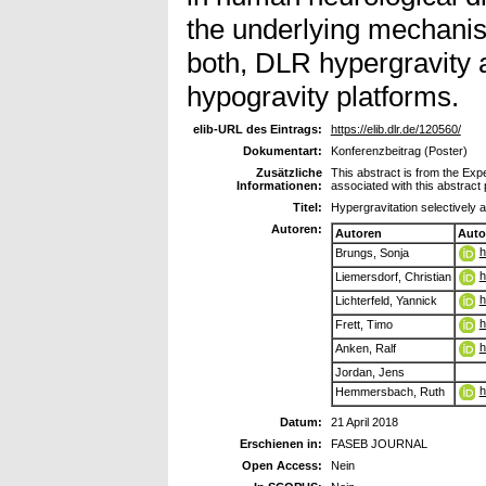
the underlying mechanis
both, DLR hypergravity 
hypogravity platforms.
elib-URL des Eintrags:
https://elib.dlr.de/120560/
Dokumentart:
Konferenzbeitrag (Poster)
Zusätzliche
This abstract is from the Expe
Informationen:
associated with this abstract
Titel:
Hypergravitation selectively a
Autoren:
Autoren
Auto
h
Brungs, Sonja
h
Liemersdorf, Christian
h
Lichterfeld, Yannick
h
Frett, Timo
h
Anken, Ralf
Jordan, Jens
h
Hemmersbach, Ruth
Datum:
21 April 2018
Erschienen in:
FASEB JOURNAL
Open Access:
Nein