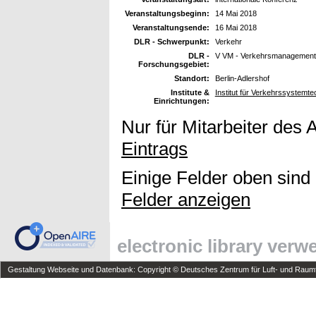
Veranstaltungsbeginn:
14 Mai 2018
Veranstaltungsende:
16 Mai 2018
DLR - Schwerpunkt:
Verkehr
DLR -
V VM - Verkehrsmanagement
Forschungsgebiet:
Standort:
Berlin-Adlershof
Institute &
Institut für Verkehrssystemt
Einrichtungen:
Nur für Mitarbeiter des 
Eintrags
Einige Felder oben sind
Felder anzeigen
electronic library ver
Gestaltung Webseite und Datenbank: Copyright © Deutsches Zentrum für Luft- und Raumfa