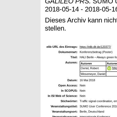
GALILEO PRS.
SUMO Us
2018-05-14 - 2018-05-16
Dieses Archiv kann nicht
stellen.
elib-URL des Eintrags:
https://elib.dlr.de/120377/
Dokumentart:
Konferenzbeitrag (Poster)
Titel:
HALI Berlin – Always green 
Autoren:
Autoren
Autore
htt
Oertel, Robert
Wesemeyer, Daniel
Datum:
16 Mai 2018
Open Access:
Nein
In SCOPUS:
Nein
In ISI Web of Science:
Nein
Stichwörter:
Traffic signal coordination,
Veranstaltungstitel:
SUMO User Conference 201
Veranstaltungsort:
Berlin, Deutschland
Veranstaltungsart:
internationale Konferenz