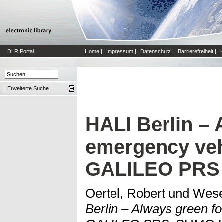
DLR Portal
Home
|
Impressum
|
Datenschutz
|
Barrierefreiheit
|
Erweiterte Suche
HALI Berlin – 
emergency veh
GALILEO PRS
Oertel, Robert
und
Wese
Berlin – Always green f