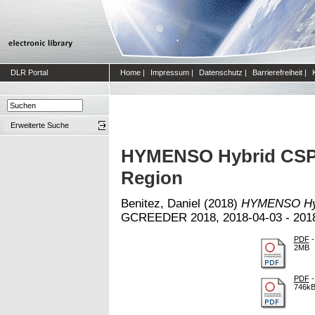
DLR Portal
Home
|
Impressum
|
Datenschutz
|
Barrierefreiheit
|
Erweiterte Suche
HYMENSO Hybrid CSP 
Region
Benitez, Daniel
(2018)
HYMENSO Hybr
GCREEDER 2018, 2018-04-03 - 2018
PDF
-
2MB
PDF
-
746k