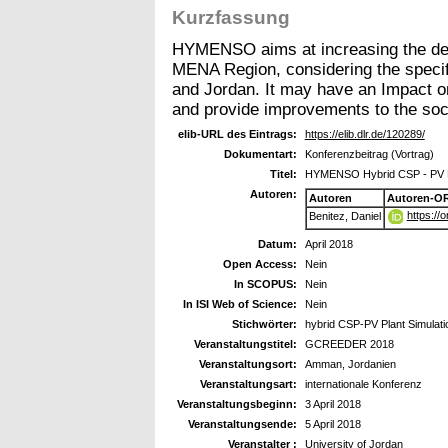
Kurzfassung
HYMENSO aims at increasing the depl
MENA Region, considering the specifi
and Jordan. It may have an Impact o
and provide improvements to the socia
elib-URL des Eintrags:
https://elib.dlr.de/120289/
Dokumentart:
Konferenzbeitrag (Vortrag)
Titel:
HYMENSO Hybrid CSP - PV P
Autoren:
Autoren
Autoren-OR
https://
Benitez, Daniel
Datum:
April 2018
Open Access:
Nein
In SCOPUS:
Nein
In ISI Web of Science:
Nein
Stichwörter:
hybrid CSP-PV Plant Simulati
Veranstaltungstitel:
GCREEDER 2018
Veranstaltungsort:
Amman, Jordanien
Veranstaltungsart:
internationale Konferenz
Veranstaltungsbeginn:
3 April 2018
Veranstaltungsende:
5 April 2018
Veranstalter :
University of Jordan