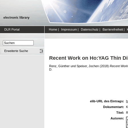
DLR Portal
Home
|
Impressum
|
Datenschutz
|
Barrierefreiheit
|
Erweiterte Suche
Recent Work on Ho:YAG Thin Dis
Renz, Günther
und
Speiser, Jochen
(2018)
Recent Work 
D.
elib-URL des Eintrags:
h
Dokumentart:
K
Titel:
R
Autoren: