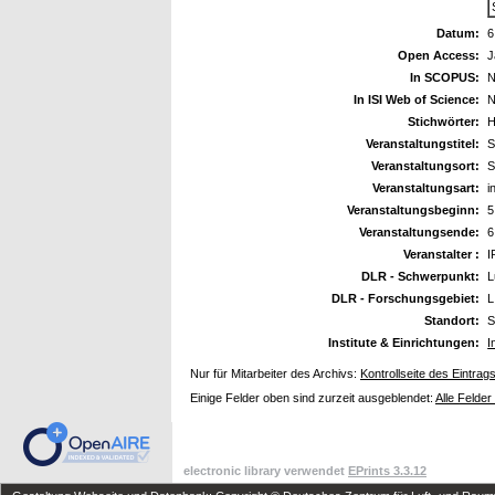
Datum:
6
Open Access:
J
In SCOPUS:
N
In ISI Web of Science:
N
Stichwörter:
H
Veranstaltungstitel:
S
Veranstaltungsort:
S
Veranstaltungsart:
i
Veranstaltungsbeginn:
5
Veranstaltungsende:
6
Veranstalter :
I
DLR - Schwerpunkt:
L
DLR - Forschungsgebiet:
L
Standort:
S
Institute & Einrichtungen:
I
Nur für Mitarbeiter des Archivs:
Kontrollseite des Eintrag
Einige Felder oben sind zurzeit ausgeblendet:
Alle Felder
electronic library verwendet
EPrints 3.3.12