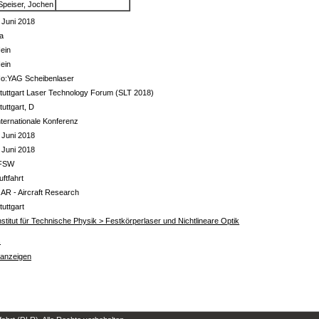
Speiser, Jochen
 Juni 2018
a
ein
ein
o:YAG Scheibenlaser
tuttgart Laser Technology Forum (SLT 2018)
tuttgart, D
nternationale Konferenz
 Juni 2018
 Juni 2018
FSW
uftfahrt
 AR - Aircraft Research
tuttgart
nstitut für Technische Physik > Festkörperlaser und Nichtlineare Optik
s
 anzeigen