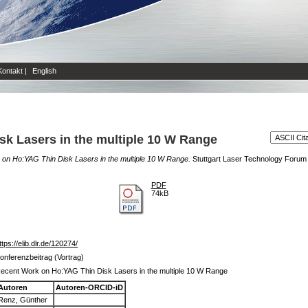
Kontakt
|
English
k Lasers in the multiple 10 W Range
on Ho:YAG Thin Disk Lasers in the multiple 10 W Range.
Stuttgart Laser Technology Forum 
PDF
74kB
ttps://elib.dlr.de/120274/
onferenzbeitrag (Vortrag)
ecent Work on Ho:YAG Thin Disk Lasers in the multiple 10 W Range
Autoren
Autoren-ORCID-iD
Renz, Günther