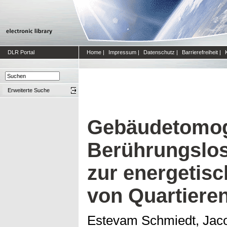
DLR Portal
Home
|
Impressum
|
Datenschutz
|
Barrierefreiheit
|
Erweiterte Suche
Gebäudetomog
Berührungslo
zur energetis
von Quartiere
Estevam Schmiedt, Jac