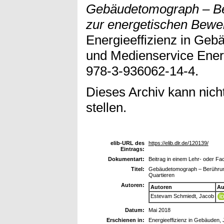
Gebäudetomograph – B
zur energetischen Bewer
Energieeffizienz in Geb
und Medienservice Ener
978-3-936062-14-4.
Dieses Archiv kann nicht
stellen.
elib-URL des
https://elib.dlr.de/120139/
Eintrags:
Dokumentart:
Beitrag in einem Lehr- oder F
Titel:
Gebäudetomograph – Berührun
Quartieren
Autoren:
Autoren
Au
Estevam Schmiedt, Jacob
Datum:
Mai 2018
Erschienen in:
Energieeffizienz in Gebäuden,