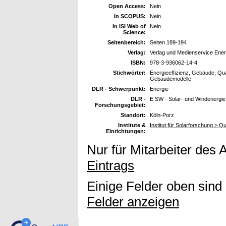
Open Access:
Nein
In SCOPUS:
Nein
In ISI Web of
Nein
Science:
Seitenbereich:
Seiten 189-194
Verlag:
Verlag und Medienservice Ener
ISBN:
978-3-936062-14-4
Stichwörter:
Energieeffizienz, Gebäude, Q
Gebäudemodelle
DLR - Schwerpunkt:
Energie
DLR -
E SW - Solar- und Windenergie
Forschungsgebiet:
Standort:
Köln-Porz
Institute &
Institut für Solarforschung > Qu
Einrichtungen:
Nur für Mitarbeiter des 
Eintrags
Einige Felder oben sind
Felder anzeigen