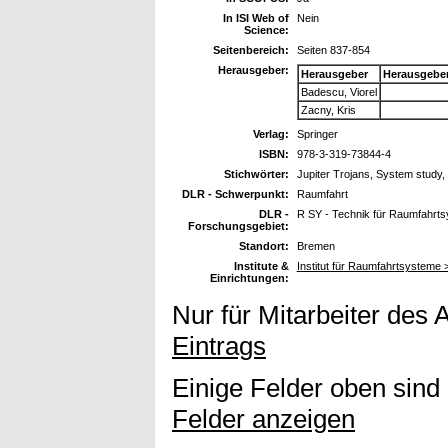
In ISI Web of
Nein
Science:
Seitenbereich:
Seiten 837-854
Herausgeber:
Herausgeber
Herausgebe
Badescu, Viorel
Zacny, Kris
Verlag:
Springer
ISBN:
978-3-319-73844-4
Stichwörter:
Jupiter Trojans, System study, 
DLR - Schwerpunkt:
Raumfahrt
DLR -
R SY - Technik für Raumfahrt
Forschungsgebiet:
Standort:
Bremen
Institute &
Institut für Raumfahrtsystem
Einrichtungen:
Nur für Mitarbeiter des 
Eintrags
Einige Felder oben sind
Felder anzeigen