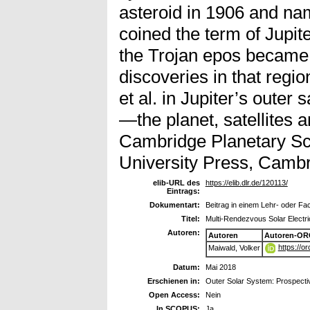
asteroid in 1906 and nam
coined the term of Jupit
the Trojan epos became
discoveries in that regio
et al. in Jupiter’s outer 
—the planet, satellites
Cambridge Planetary S
University Press, Cambr
elib-URL des
https://elib.dlr.de/120113/
Eintrags:
Dokumentart:
Beitrag in einem Lehr- oder F
Titel:
Multi-Rendezvous Solar Electric
Autoren:
Autoren
Autoren-OR
https://o
Maiwald, Volker
Datum:
Mai 2018
Erschienen in:
Outer Solar System: Prospecti
Open Access:
Nein
In SCOPUS:
Ja