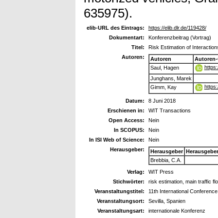
635975).
elib-URL des Eintrags:
https://elib.dlr.de/119428/
Dokumentart:
Konferenzbeitrag (Vortrag)
Titel:
Risk Estimation of Interactio
Autoren:
Autoren
Autoren
https
Saul, Hagen
Junghans, Marek
https
Gimm, Kay
Datum:
8 Juni 2018
Erschienen in:
WIT Transactions
Open Access:
Nein
In SCOPUS:
Nein
In ISI Web of Science:
Nein
Herausgeber:
Herausgeber
Herausgebe
Brebbia, C.A.
Verlag:
WIT Press
Stichwörter:
risk estimation, main traffic f
Veranstaltungstitel:
11th International Conference
Veranstaltungsort:
Sevilla, Spanien
Veranstaltungsart:
internationale Konferenz