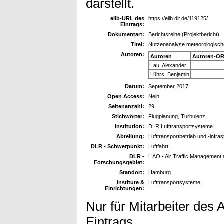
darstellt.
elib-URL des
https://elib.dlr.de/119125/
Eintrags:
Dokumentart:
Berichtsreihe (Projektbericht)
Titel:
Nutzenanalyse meteorologische
Autoren:
Autoren
Autoren-OR
Lau, Alexander
Lührs, Benjamin
Datum:
September 2017
Open Access:
Nein
Seitenanzahl:
29
Stichwörter:
Flugplanung, Turbulenz
Institution:
DLR Lufttransportsysteme
Abteilung:
Lufttransportbetrieb und -infra
DLR - Schwerpunkt:
Luftfahrt
DLR -
L AO - Air Traffic Management
Forschungsgebiet:
Standort:
Hamburg
Institute &
Lufttransportsysteme
Einrichtungen:
Nur für Mitarbeiter des 
Eintrags