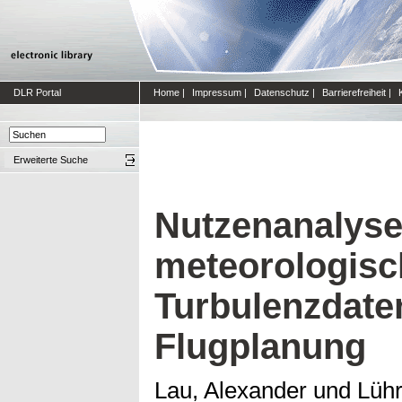
DLR Portal
Home
|
Impressum
|
Datenschutz
|
Barrierefreiheit
|
Erweiterte Suche
Nutzenanalys
meteorologisc
Turbulenzdaten
Flugplanung
Lau, Alexander
und
Lühr