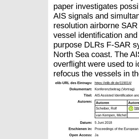
paper investigates possibi
AIS signals and simulta
resolution airborne SAR
vessel identification and 
purpose DLRs F-SAR sys
North Sea coast. The AIS
overflight were used to i
refocus the vessels in 
elib-URL des Eintrags:
https://elib.dlr.de/119014/
Dokumentart:
Konferenzbeitrag (Vortrag)
Titel:
AIS Assisted Identification a
Autoren:
Autoren
Autor
htt
Scheiber, Rolf
van Kempen, Michel
Datum:
5 Juni 2018
Erschienen in:
Proceedings of the European
Open Access:
Ja