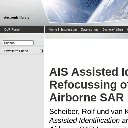
DLR Portal
Home
|
Impressum
|
Datenschutz
|
Barrierefreiheit
|
Erweiterte Suche
AIS Assisted I
Refocussing of
Airborne SAR
Scheiber, Rolf
und
van 
Assisted Identification 