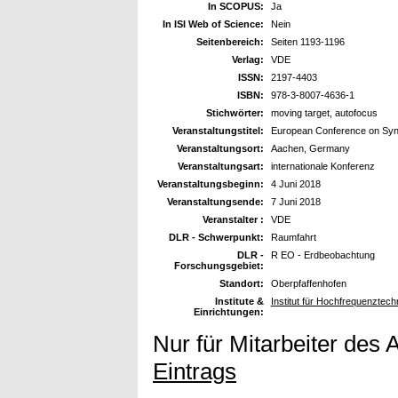
In SCOPUS:
Ja
In ISI Web of Science:
Nein
Seitenbereich:
Seiten 1193-1196
Verlag:
VDE
ISSN:
2197-4403
ISBN:
978-3-8007-4636-1
Stichwörter:
moving target, autofocus
Veranstaltungstitel:
European Conference on Syn
Veranstaltungsort:
Aachen, Germany
Veranstaltungsart:
internationale Konferenz
Veranstaltungsbeginn:
4 Juni 2018
Veranstaltungsende:
7 Juni 2018
Veranstalter :
VDE
DLR - Schwerpunkt:
Raumfahrt
DLR -
R EO - Erdbeobachtung
Forschungsgebiet:
Standort:
Oberpfaffenhofen
Institute &
Institut für Hochfrequenzte
Einrichtungen:
Nur für Mitarbeiter des 
Eintrags