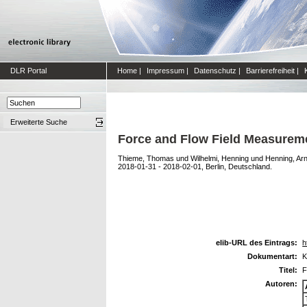
DLR Portal
Home
|
Impressum
|
Datenschutz
|
Barrierefreiheit
|
Erweiterte Suche
Force and Flow Field Measureme
Thieme, Thomas
und
Wilhelmi, Henning
und
Henning, Ar
2018-01-31 - 2018-02-01, Berlin, Deutschland.
elib-URL des Eintrags:
h
Dokumentart:
K
Titel:
F
Autoren: