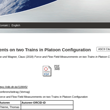
Kontakt
|
English
nts on two Trains in Platoon Configuration
ne
und
Wagner, Claus
(2018)
Force and Flow Field Measurements on two Trains in Platoon Co
PDF
3MB
ttps://elib.dlr.de/118845/
onferenzbeitrag (Vortrag)
orce and Flow Field Measurements on two Trains in Platoon Configuration
Autoren
Autoren-ORCID-iD
Thieme, Thomas