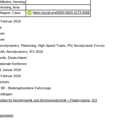
Wilhelmi, Henning
Henning, Arne
https://orcid.org/0000-0003-2273-0568
Wagner, Claus
 Februar 2018
a
ein
ein
erodynamics, Platooning, High-Speed Trains, PIV, Aerodynamic Forces
AIL-Aerodynamics, IFV 2018
erlin, Deutschland
ationale Konferenz
1 Januar 2018
 Februar 2018
erkehr
 BF - Bodengebundene Fahrzeuge
öttingen
nstitut für Aerodynamik und Strömungstechnik > Fluidsysteme, GO
s
 anzeigen