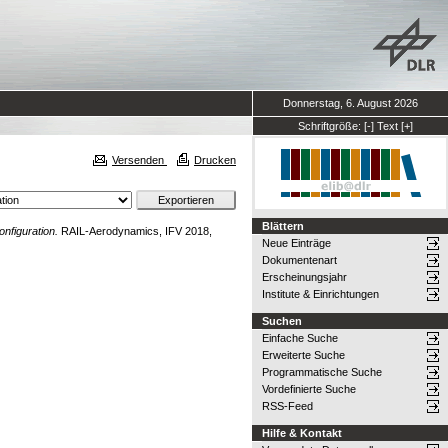
Donnerstag, 6. August 2026
Schriftgröße:
[-]
Text
[+]
Versenden
Drucken
Blättern
nfiguration.
RAIL-Aerodynamics, IFV 2018,
Neue Einträge
Dokumentenart
Erscheinungsjahr
Institute & Einrichtungen
Suchen
Einfache Suche
Erweiterte Suche
Programmatische Suche
Vordefinierte Suche
RSS-Feed
Hilfe & Kontakt