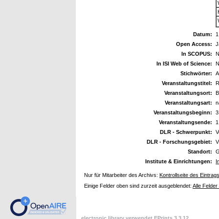
Datum:
1
Open Access:
J
In SCOPUS:
N
In ISI Web of Science:
N
Stichwörter:
A
Veranstaltungstitel:
R
Veranstaltungsort:
B
Veranstaltungsart:
n
Veranstaltungsbeginn:
3
Veranstaltungsende:
1
DLR - Schwerpunkt:
V
DLR - Forschungsgebiet:
V
Standort:
G
Institute & Einrichtungen:
I
Nur für Mitarbeiter des Archivs:
Kontrollseite des Eintrag
Einige Felder oben sind zurzeit ausgeblendet:
Alle Felder
electronic library verwendet
EPrints 3.3.12