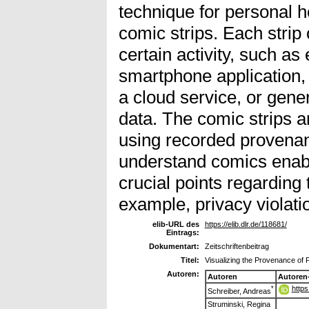
technique for personal 
comic strips. Each strip
certain activity, such as
smartphone application, 
a cloud service, or gene
data. The comic strips a
using recorded provenan
understand comics enable
crucial points regarding 
example, privacy violati
elib-URL des
https://elib.dlr.de/118681/
Eintrags:
Dokumentart:
Zeitschriftenbeitrag
Titel:
Visualizing the Provenance of
Autoren:
Autoren
Autoren
https
*
Schreiber, Andreas
Struminski, Regina