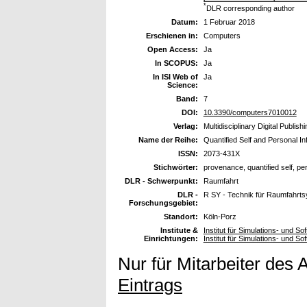
*
DLR corresponding author
Datum:
1 Februar 2018
Erschienen in:
Computers
Open Access:
Ja
In SCOPUS:
Ja
In ISI Web of
Ja
Science:
Band:
7
DOI:
10.3390/computers7010012
Verlag:
Multidisciplinary Digital Publish
Name der Reihe:
Quantified Self and Personal In
ISSN:
2073-431X
Stichwörter:
provenance, quantified self, per
DLR - Schwerpunkt:
Raumfahrt
DLR -
R SY - Technik für Raumfahrt
Forschungsgebiet:
Standort:
Köln-Porz
Institute &
Institut für Simulations- und 
Einrichtungen:
Institut für Simulations- und So
Nur für Mitarbeiter des 
Eintrags