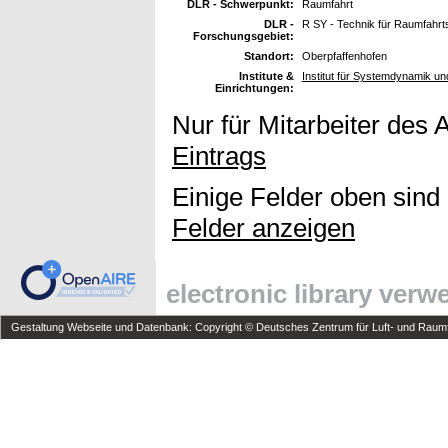
DLR - Schwerpunkt:
Raumfahrt
DLR -
R SY - Technik für Raumfahr
Forschungsgebiet:
Standort:
Oberpfaffenhofen
Institute &
Institut für Systemdynamik u
Einrichtungen:
Nur für Mitarbeiter des 
Eintrags
Einige Felder oben sind
Felder anzeigen
electronic library ver
Gestaltung Webseite und Datenbank: Copyright © Deutsches Zentrum für Luft- und Raumfa