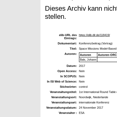
Dieses Archiv kann nicht
stellen.
elib-URL des
https://elib.dlr.de/118419/
Eintrags:
Dokumentart:
Konferenzbeitrag (Vortrag)
Titel:
Space Missions Model-Based Co
Autoren:
Autoren
Autoren-ORC
Bals, Johann
Datum:
2017
Open Access:
Nein
In SCOPUS:
Nein
In ISI Web of Science:
Nein
Stichwörter:
control
Veranstaltungstitel:
1st International Round Table 
Veranstaltungsort:
Noordwijk, Niederlande
Veranstaltungsart:
internationale Konferenz
Veranstaltungsdatum:
24 November 2017
Veranstalter :
ESA