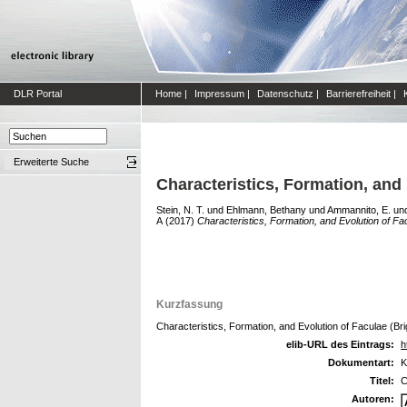
DLR Portal
Home
|
Impressum
|
Datenschutz
|
Barrierefreiheit
|
Erweiterte Suche
Characteristics, Formation, and
Stein, N. T.
und
Ehlmann, Bethany
und
Ammannito, E.
un
A
(2017)
Characteristics, Formation, and Evolution of Fa
Kurzfassung
Characteristics, Formation, and Evolution of Faculae (Br
elib-URL des Eintrags:
h
Dokumentart:
K
Titel:
C
Autoren: