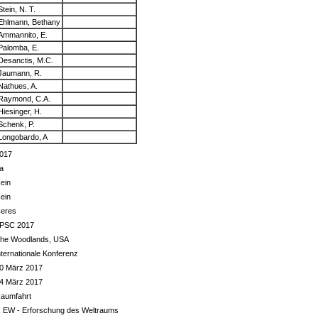
Stein, N. T.
Ehlmann, Bethany
Ammannito, E.
Palomba, E.
Desanctis, M.C.
Jaumann, R.
Nathues, A.
Raymond, C.A.
Hiesinger, H.
Schenk, P.
Longobardo, A
017
a
ein
ein
eres
PSC 2017
he Woodlands, USA
nternationale Konferenz
0 März 2017
4 März 2017
aumfahrt
 EW - Erforschung des Weltraums