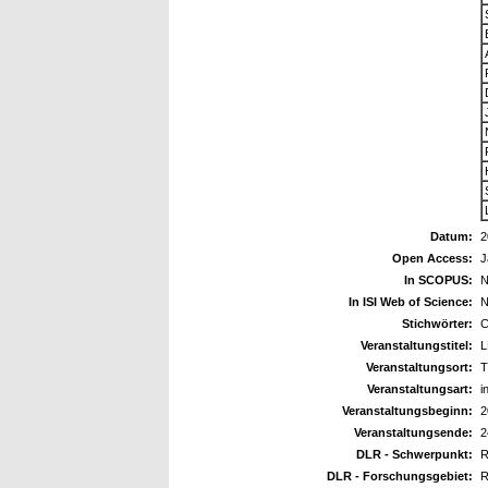
Datum:
2
Open Access:
J
In SCOPUS:
N
In ISI Web of Science:
N
Stichwörter:
C
Veranstaltungstitel:
L
Veranstaltungsort:
T
Veranstaltungsart:
i
Veranstaltungsbeginn:
2
Veranstaltungsende:
2
DLR - Schwerpunkt:
R
DLR - Forschungsgebiet:
R