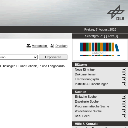
Freitag, 7. August 2026
Schriftgröße:
[-]
Text
[+]
Versenden
Drucken
Blättern
d
Hiesinger, H.
und
Schenk, P.
und
Longobardo,
Neue Einträge
Dokumentenart
Erscheinungsjahr
Institute & Einrichtungen
Suchen
Einfache Suche
Erweiterte Suche
Programmatische Suche
Vordefinierte Suche
RSS-Feed
Hilfe & Kontakt