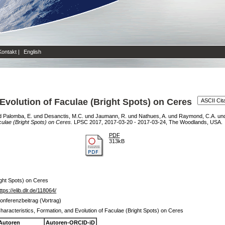
Kontakt
|
English
 Evolution of Faculae (Bright Spots) on Ceres
d
Palomba, E.
und
Desanctis, M.C.
und
Jaumann, R.
und
Nathues, A.
und
Raymond, C.A.
un
culae (Bright Spots) on Ceres.
LPSC 2017, 2017-03-20 - 2017-03-24, The Woodlands, USA.
PDF
313kB
ight Spots) on Ceres
ttps://elib.dlr.de/118064/
onferenzbeitrag (Vortrag)
haracteristics, Formation, and Evolution of Faculae (Bright Spots) on Ceres
Autoren
Autoren-ORCID-iD