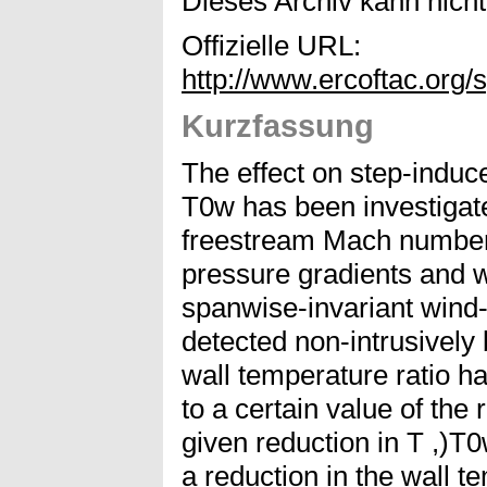
Dieses Archiv kann nicht 
Offizielle URL:
http://www.ercoftac.org
Kurzfassung
The effect on step-induce
T0w has been investigate
freestream Mach number 
pressure gradients and 
spanwise-invariant wind-
detected non-intrusively
wall temperature ratio h
to a certain value of the
given reduction in T ,)T0
a reduction in the wall t