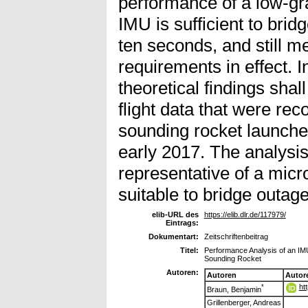
performance of a low-g
IMU is sufficient to bri
ten seconds, and still m
requirements in effect. I
theoretical findings shal
flight data that were re
sounding rocket launch
early 2017. The analysis
representative of a mic
suitable to bridge outage
elib-URL des
https://elib.dlr.de/117979/
Eintrags:
Dokumentart:
Zeitschriftenbeitrag
Titel:
Performance Analysis of an 
Sounding Rocket
Autoren:
Autoren
Autor
ht
*
Braun, Benjamin
Grillenberger, Andreas