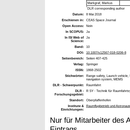
Markgraf, Markus
*
DLR corresponding author
Datum:
8 Mai 2018
Erschienen in:
CEAS Space Journal
Open Access:
Nein
In SCOPUS:
Ja
In ISI Web of
Ja
Science:
Band:
10
DOI:
10.1007/s12567-018-0206-8
Seitenbereich:
Seiten 407-425
Verlag:
Springer
ISSN:
1868-2502
Stichwörter:
Range safety, Launch vehicle,
navigation system, MEMS
DLR - Schwerpunkt:
Raumfahrt
DLR -
R SY - Technik für Raumfahrt
Forschungsgebiet:
Standort:
Oberpfaffenhofen
Institute &
Raumflugbetrieb und Astronaut
Einrichtungen:
Nur für Mitarbeiter des 
Eintrags