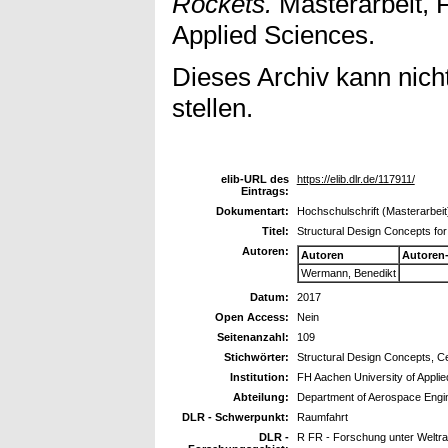
Rockets.
Masterarbeit, 
Applied Sciences.
Dieses Archiv kann nicht
stellen.
elib-URL des
https://elib.dlr.de/117911/
Eintrags:
Dokumentart:
Hochschulschrift (Masterarbeit
Titel:
Structural Design Concepts fo
Autoren:
Autoren
Autoren
Wermann, Benedikt
Datum:
2017
Open Access:
Nein
Seitenanzahl:
109
Stichwörter:
Structural Design Concepts, C
Institution:
FH Aachen University of Appli
Abteilung:
Department of Aerospace Engi
DLR - Schwerpunkt:
Raumfahrt
DLR -
R FR - Forschung unter Welt