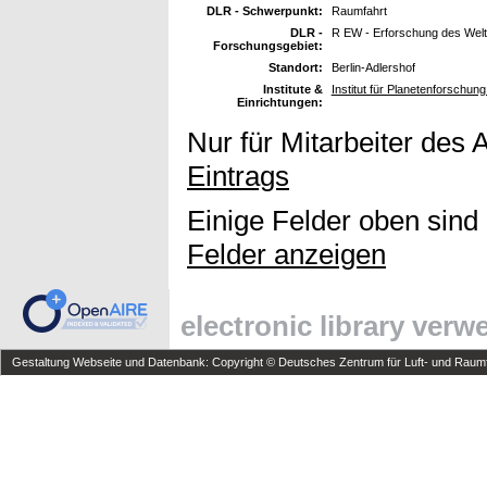
DLR - Schwerpunkt:
Raumfahrt
DLR -
R EW - Erforschung des Wel
Forschungsgebiet:
Standort:
Berlin-Adlershof
Institute &
Institut für Planetenforschun
Einrichtungen:
Nur für Mitarbeiter des 
Eintrags
Einige Felder oben sind
Felder anzeigen
electronic library ver
Gestaltung Webseite und Datenbank: Copyright © Deutsches Zentrum für Luft- und Raumfa