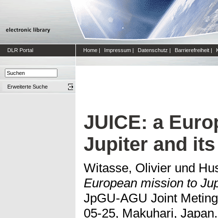
DLR Portal
Home
|
Impressum
|
Datenschutz
|
Barrierefreiheit
|
Erweiterte Suche
JUICE: a Euro
Jupiter and it
Witasse, Olivier
und
Hu
European mission to Jupi
JpGU-AGU Joint Meting 
05-25, Makuhari, Japan.