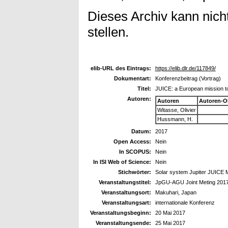
Dieses Archiv kann nicht
stellen.
elib-URL des Eintrags:
https://elib.dlr.de/117849/
Dokumentart:
Konferenzbeitrag (Vortrag)
Titel:
JUICE: a European mission to
Autoren:
Autoren
Autoren-O
Witasse, Olivier
Hussmann, H.
Datum:
2017
Open Access:
Nein
In SCOPUS:
Nein
In ISI Web of Science:
Nein
Stichwörter:
Solar system Jupiter JUICE Mi
Veranstaltungstitel:
JpGU-AGU Joint Meting 201
Veranstaltungsort:
Makuhari, Japan
Veranstaltungsart:
internationale Konferenz
Veranstaltungsbeginn:
20 Mai 2017
Veranstaltungsende:
25 Mai 2017