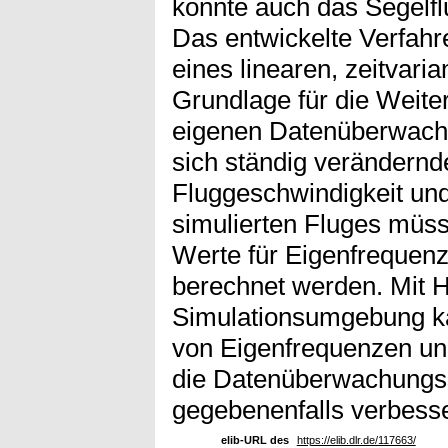
konnte auch das Segelfl
Das entwickelte Verfahr
eines linearen, zeitvari
Grundlage für die Weite
eigenen Datenüberwachu
sich ständig verändernd
Fluggeschwindigkeit und
simulierten Fluges müss
Werte für Eigenfreque
berechnet werden. Mit Hi
Simulationsumgebung k
von Eigenfrequenzen u
die Datenüberwachungss
gegebenenfalls verbess
elib-URL des
https://elib.dlr.de/117663/