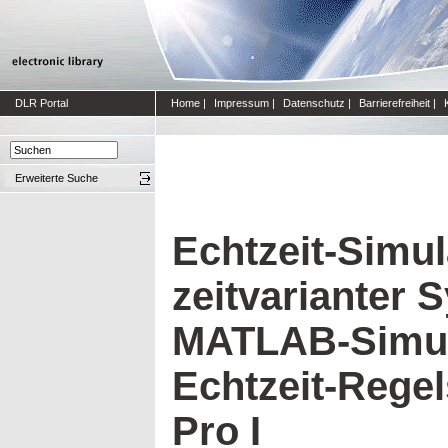
DLR Portal
Home
|
Impressum
|
Datenschutz
|
Barrierefreiheit
|
Erweiterte Suche
Echtzeit-Simul
zeitvarianter 
MATLAB-Simul
Echtzeit-Rege
Pro I