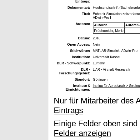
Eintrags:
Dokumentart:
Hochschulschrift (Bachelorarbe
Titel:
Echtzeit-Simulation zeitvaria
ADwin-Pro I
Autoren:
Autoren
Autoren
Fröchtenicht, Merle
Datum:
2016
Open Access:
Nein
Stichwörter:
MATLAB-Simulink, ADwin-Pro I, 
Institution:
Universität Kassel
DLR - Schwerpunkt:
Luftfahrt
DLR -
L AR - Aircraft Research
Forschungsgebiet:
Standort:
Göttingen
Institute &
Institut für Aeroelastik > Stru
Einrichtungen:
Nur für Mitarbeiter des 
Eintrags
Einige Felder oben sind
Felder anzeigen