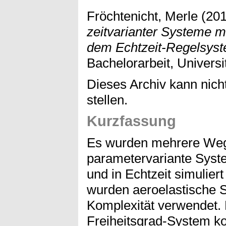
Fröchtenicht, Merle
(20
zeitvarianter Systeme 
dem Echtzeit-Regelsyst
Bachelorarbeit, Universi
Dieses Archiv kann nicht
stellen.
Kurzfassung
Es wurden mehrere Wege
parametervariante Sys
und in Echtzeit simulie
wurden aeroelastische S
Komplexität verwendet.
Freiheitsgrad-System ko