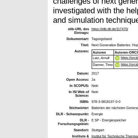
challenges of next gener
investigated with the he
and simulation techniqu
elib-URL des
https://elib.dlr.de/117470/
Eintrags:
Dokumentart:
Tagungsband
Titel:
Next Generation Batteries: Ho
Autoren:
Autoren
Autoren-ORCI
https://orc
Latz, Arnulf
https://orc
Danner, Timo
Datum:
2017
Open Access:
Ja
In SCOPUS:
Nein
In ISI Web of
Nein
Science:
ISBN:
978-3-9818197-0-0
Stichwörter:
Batterien der nächsten Genera
DLR - Schwerpunkt:
Energie
DLR -
E SP - Energiespeicher
Forschungsgebiet:
Standort:
Stuttgart
Institute &
Institut für Technische Therm