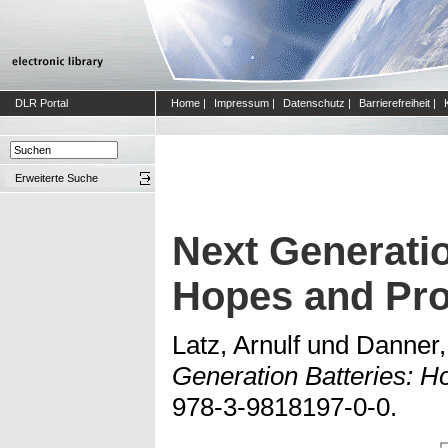
DLR Portal
Home
|
Impressum
|
Datenschutz
|
Barrierefreiheit
|
Erweiterte Suche
Next Generatio
Hopes and Pr
Latz, Arnulf
und
Danner,
Generation Batteries: 
978-3-9818197-0-0.