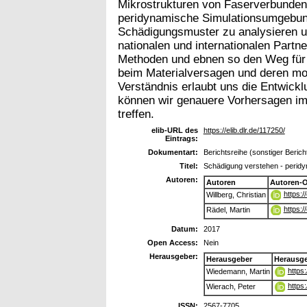
Mikrostrukturen von Faserverbunden 
peridynamische Simulationsumgebun
Schädigungsmuster zu analysieren u
nationalen und internationalen Partn
Methoden und ebnen so den Weg für 
beim Materialversagen und deren mod
Verständnis erlaubt uns die Entwickl
können wir genauere Vorhersagen im
treffen.
elib-URL des
https://elib.dlr.de/117250/
Eintrags:
Dokumentart:
Berichtsreihe (sonstiger Berich
Titel:
Schädigung verstehen - peridy
Autoren:
Autoren
Autoren-
https:
Willberg, Christian
https:
Rädel, Martin
Datum:
2017
Open Access:
Nein
Herausgeber:
Herausgeber
Herausg
https
Wiedemann, Martin
https
Wierach, Peter
ISSN:
2567-7705