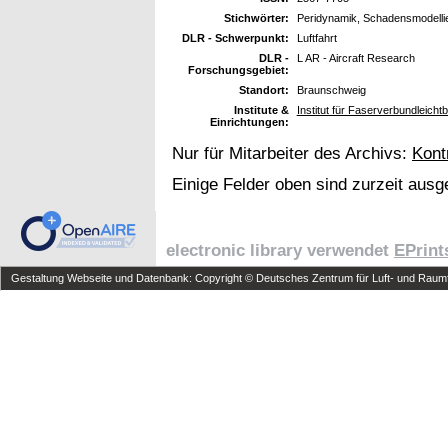
Stichwörter:
Peridynamik, Schadensmodell
DLR - Schwerpunkt:
Luftfahrt
DLR -
L AR - Aircraft Research
Forschungsgebiet:
Standort:
Braunschweig
Institute &
Institut für Faserverbundleich
Einrichtungen:
Nur für Mitarbeiter des Archivs:
Kont
Einige Felder oben sind zurzeit ausg
electronic library verwendet
EPrint
Gestaltung Webseite und Datenbank: Copyright © Deutsches Zentrum für Luft- und Raumfa