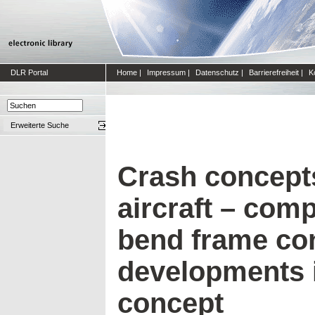
DLR Portal
Home
|
Impressum
|
Datenschutz
|
Barrierefreiheit
|
K
Erweiterte Suche
Crash concept
aircraft – comp
bend frame co
developments i
concept