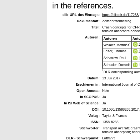
in the references.
elib-URL des Eintrags:
https://elib.dlr.de/117233/
Dokumentart:
Zeitschriftenbeitrag
Titel:
Crash concepts for CFRP 
tension absorbers conce
Autoren:
Autoren
Aut
*
Waimer, Matthias
Feser, Thomas
Schatrow, Paul
Schueler, Dominik
*
DLR corresponding aut
Datum:
13 Juli 2017
Erschienen in:
International Journal of
Open Access:
Nein
In SCOPUS:
Ja
In ISI Web of Science:
Ja
DOI:
10.1080/13588265.2017
Verlag:
Taylor & Francis
ISSN:
1358-8265
Stichwörter:
Transport aircraft; crash
tension absorption; bearin
DLR - Schwerpunkt:
Luftfahrt