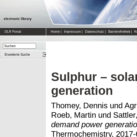
DLR Portal
Home
|
Impressum
|
Datenschutz
|
Barrierefreiheit
|
K
Erweiterte Suche
Sulphur – sola
generation
Thomey, Dennis
und
Agr
Roeb, Martin
und
Sattler
demand power generatio
Thermochemistry, 2017-0