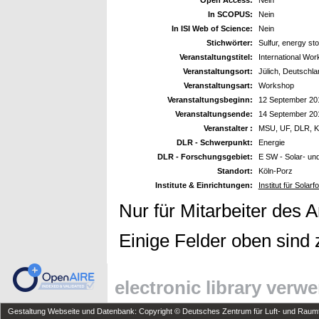
In SCOPUS:
Nein
In ISI Web of Science:
Nein
Stichwörter:
Sulfur, energy st
Veranstaltungstitel:
International Wo
Veranstaltungsort:
Jülich, Deutschla
Veranstaltungsart:
Workshop
Veranstaltungsbeginn:
12 September 20
Veranstaltungsende:
14 September 20
Veranstalter :
MSU, UF, DLR, 
DLR - Schwerpunkt:
Energie
DLR - Forschungsgebiet:
E SW - Solar- un
Standort:
Köln-Porz
Institute & Einrichtungen:
Institut für Sola
Nur für Mitarbeiter des 
Einige Felder oben sind 
electronic library verw
Gestaltung Webseite und Datenbank: Copyright © Deutsches Zentrum für Luft- und Raumfa