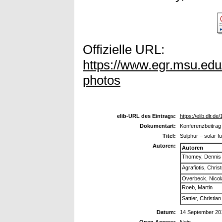
Offizielle URL:
https://www.egr.msu.edu
photos
elib-URL des Eintrags:
https://elib.dlr.de
Dokumentart:
Konferenzbeitrag
Titel:
Sulphur – solar f
Autoren:
Autoren
Thomey, Dennis
Agrafiotis, Chris
Overbeck, Nicol
Roeb, Martin
Sattler, Christian
Datum:
14 September 20
Open Access:
Nein