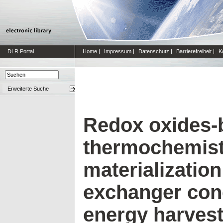
DLR Portal
Home
|
Impressum
|
Datenschutz
|
Barrierefreiheit
|
K
Erweiterte Suche
Redox oxides-
thermochemistr
materialization
exchanger conc
energy harvest