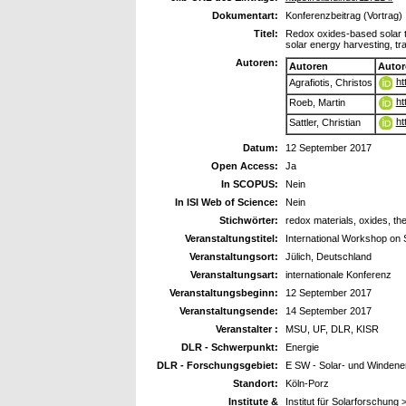
Dokumentart:
Konferenzbeitrag (Vortrag)
Titel:
Redox oxides-based solar th
solar energy harvesting, t
Autoren:
Autoren
Autor
ht
Agrafiotis, Christos
ht
Roeb, Martin
ht
Sattler, Christian
Datum:
12 September 2017
Open Access:
Ja
In SCOPUS:
Nein
In ISI Web of Science:
Nein
Stichwörter:
redox materials, oxides, th
Veranstaltungstitel:
International Workshop on
Veranstaltungsort:
Jülich, Deutschland
Veranstaltungsart:
internationale Konferenz
Veranstaltungsbeginn:
12 September 2017
Veranstaltungsende:
14 September 2017
Veranstalter :
MSU, UF, DLR, KISR
DLR - Schwerpunkt:
Energie
DLR - Forschungsgebiet:
E SW - Solar- und Windene
Standort:
Köln-Porz
Institute &
Institut für Solarforschung