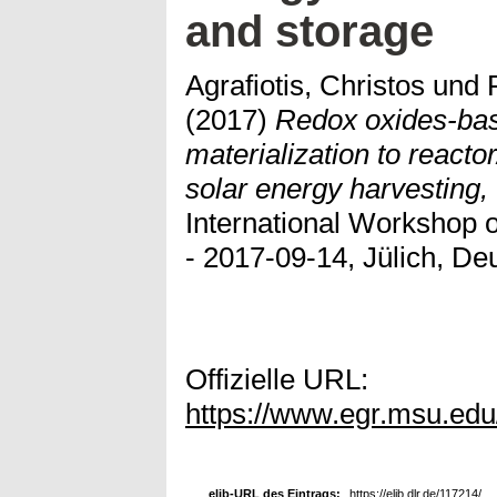
and storage
Agrafiotis, Christos
und
(2017)
Redox oxides-bas
materialization to reacto
solar energy harvesting,
International Workshop 
- 2017-09-14, Jülich, De
Offizielle URL:
https://www.egr.msu.ed
elib-URL des Eintrags:
https://elib.dlr.de/117214/