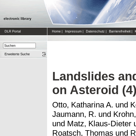
DLR Portal
Home
|
Impressum
|
Datenschutz
|
Barrierefreiheit
|
Erweiterte Suche
Landslides and
on Asteroid (4
Otto, Katharina A.
und
K
Jaumann, R.
und
Krohn,
und
Matz, Klaus-Dieter
Roatsch, Thomas
und
R