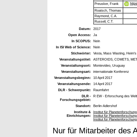
http
Preusker, Frank
Roatsch, Thomas
Raymond, C.A.
Russell, C.T.
Datum:
2017
Open Access:
Ja
In SCOPUS:
Nein
In ISI Web of Science:
Nein
Stichwörter:
Vesta, Mass Wasting, Heim's r
Veranstaltungstitel:
ASTEROIDS, COMETS, ME
Veranstaltungsort:
Montevideo, Uruguay
Veranstaltungsart:
internationale Konferenz
Veranstaltungsbeginn:
10 April 2017
Veranstaltungsende:
14 April 2017
DLR - Schwerpunkt:
Raumfahrt
DLR -
R EW - Erforschung des Wel
Forschungsgebiet:
Standort:
Berlin-Adlershof
Institute &
Institut für Planetenforschun
Einrichtungen:
Institut für Planetenforschu
Institut für Planetenforschun
Nur für Mitarbeiter des 