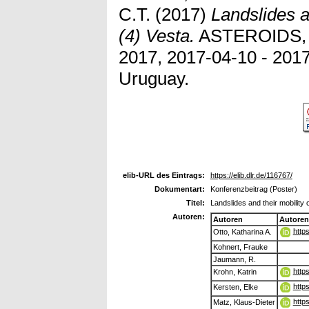
C.T.
(2017)
Landslides a
(4) Vesta.
ASTEROIDS,
2017, 2017-04-10 - 201
Uruguay.
elib-URL des Eintrags:
https://elib.dlr.de/116767/
Dokumentart:
Konferenzbeitrag (Poster)
Titel:
Landslides and their mobility 
Autoren:
Autoren
Autoren
http
Otto, Katharina A.
Kohnert, Frauke
Jaumann, R.
http
Krohn, Katrin
http
Kersten, Elke
http
Matz, Klaus-Dieter