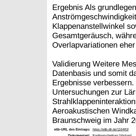
Ergebnis Als grundlege
Anströmgeschwindigkeite
Klappenanstellwinkel 
Gesamtgeräusch, währen
Overlapvariationen eher 
Validierung Weitere Mes
Datenbasis und somit d
Ergebnisse verbessern.
Untersuchungen zur Lä
Strahlklappeninterakti
Aeroakustischen Wind
Braunschweig im Jahr 2
elib-URL des Eintrags:
https://elib.dlr.de/116483/
Dokumentart:
Konferenzbeitrag (Vortrag)