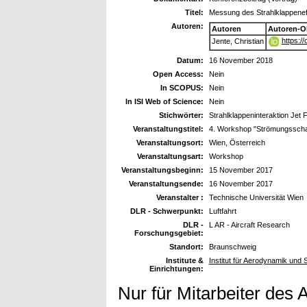
Titel:
Messung des Strahlklappene
Autoren:
Autoren
Autoren-O
https:/
Jente, Christian
Datum:
16 November 2018
Open Access:
Nein
In SCOPUS:
Nein
In ISI Web of Science:
Nein
Stichwörter:
Strahlklappeninteraktion Jet 
Veranstaltungstitel:
4. Workshop "Strömungsschall
Veranstaltungsort:
Wien, Österreich
Veranstaltungsart:
Workshop
Veranstaltungsbeginn:
15 November 2017
Veranstaltungsende:
16 November 2017
Veranstalter :
Technische Universität Wien
DLR - Schwerpunkt:
Luftfahrt
DLR -
L AR - Aircraft Research
Forschungsgebiet:
Standort:
Braunschweig
Institute &
Institut für Aerodynamik und
Einrichtungen:
Nur für Mitarbeiter des 