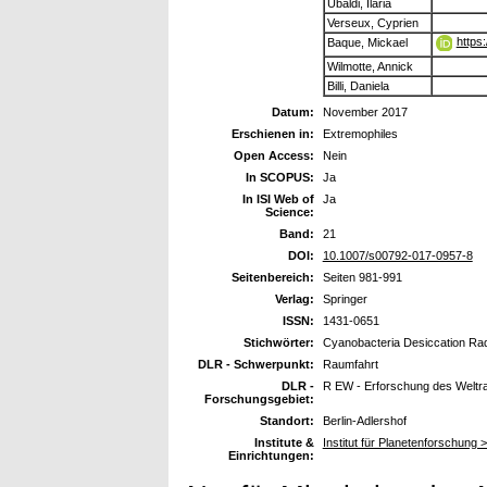
Ubaldi, Ilaria
Verseux, Cyprien
https
Baque, Mickael
Wilmotte, Annick
Billi, Daniela
Datum:
November 2017
Erschienen in:
Extremophiles
Open Access:
Nein
In SCOPUS:
Ja
In ISI Web of
Ja
Science:
Band:
21
DOI:
10.1007/s00792-017-0957-8
Seitenbereich:
Seiten 981-991
Verlag:
Springer
ISSN:
1431-0651
Stichwörter:
Cyanobacteria Desiccation Rad
DLR - Schwerpunkt:
Raumfahrt
DLR -
R EW - Erforschung des Welt
Forschungsgebiet:
Standort:
Berlin-Adlershof
Institute &
Institut für Planetenforschung 
Einrichtungen: