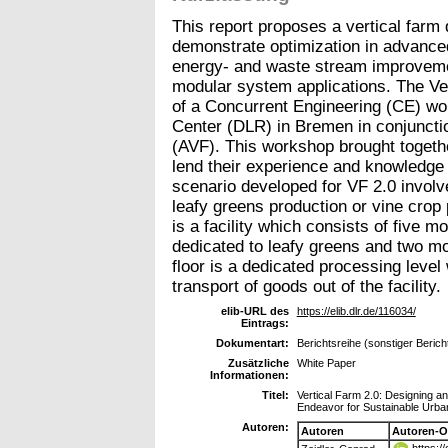
This report proposes a vertical farm
demonstrate optimization in advanced
energy- and waste stream improveme
modular system applications. The Vert
of a Concurrent Engineering (CE) w
Center (DLR) in Bremen in conjunctio
(AVF). This workshop brought togethe
lend their experience and knowledge 
scenario developed for VF 2.0 involve
leafy greens production or vine crop
is a facility which consists of five m
dedicated to leafy greens and two mo
floor is a dedicated processing leve
transport of goods out of the facility.
elib-URL des
https://elib.dlr.de/116034/
Eintrags:
Dokumentart:
Berichtsreihe (sonstiger Berich
Zusätzliche
White Paper
Informationen:
Titel:
Vertical Farm 2.0: Designing a
Endeavor for Sustainable Urban
Autoren:
Autoren
Autoren-O
https:/