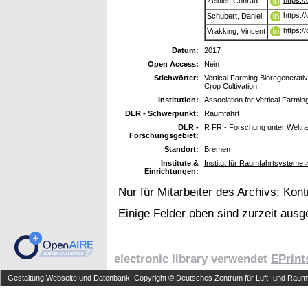
Zeidler, Conrad
https:/
Schubert, Daniel
https:/
Vrakking, Vincent
Datum:
2017
Open Access:
Nein
Stichwörter:
Vertical Farming Bioregenerat
Crop Cultivation
Institution:
Association for Vertical Farmin
DLR - Schwerpunkt:
Raumfahrt
DLR -
R FR - Forschung unter Welt
Forschungsgebiet:
Standort:
Bremen
Institute &
Institut für Raumfahrtsystem
Einrichtungen:
Nur für Mitarbeiter des Archivs:
Kont
Einige Felder oben sind zurzeit ausg
electronic library verwendet
EPrint
Gestaltung Webseite und Datenbank: Copyright © Deutsches Zentrum für Luft- und Raumfa