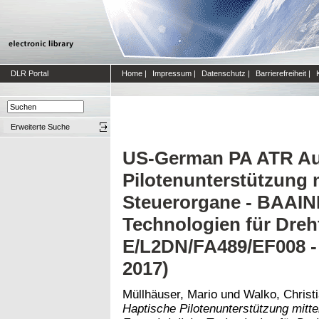
DLR Portal
Home
|
Impressum
|
Datenschutz
|
Barrierefreiheit
|
Erweiterte Suche
US-German PA ATR Auf
Pilotenunterstützung m
Steuerorgane - BAAINB
Technologien für Drehf
E/L2DN/FA489/EF008 - 
2017)
Müllhäuser, Mario
und
Walko, Christ
Haptische Pilotenunterstützung mitt