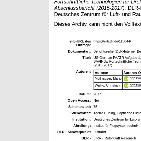
Fortschrittliche Technologien für Dr
Abschlussbericht (2015-2017).
DLR-I
Deutsches Zentrum für Luft- und Rau
Dieses Archiv kann nicht den Volltext
elib-URL des
https://elib.dlr.de/115844/
Eintrags:
Dokumentart:
Berichtsreihe (DLR-Interner Be
Titel:
US-German PA ATR Aufgabe 1: H
BAAINBw Fortschrittliche Tech
(2015-2017)
Autoren:
Autoren
Autoren-O
https:/
Müllhäuser, Mario
https:/
Walko, Christian
Datum:
2017
Open Access:
Nein
Seitenanzahl:
75
Stichwörter:
Tactile Cueing, Haptische Pilo
Institution:
Deutsches Zentrum für Luft- u
Abteilung:
Institut für Flugsystemtechnik
DLR - Schwerpunkt:
Luftfahrt
DLR -
L RR - Rotorcraft Research