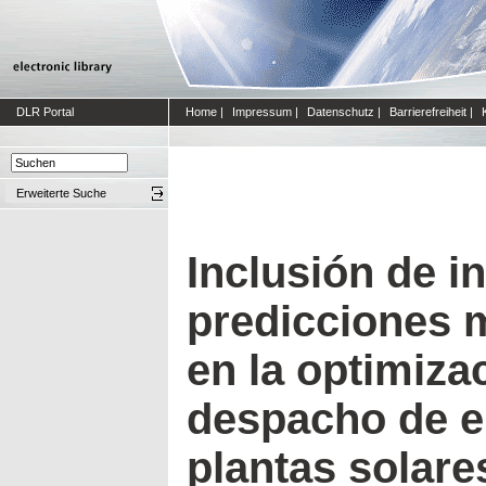
DLR Portal
Home
|
Impressum
|
Datenschutz
|
Barrierefreiheit
|
Erweiterte Suche
Inclusión de i
predicciones 
en la optimiza
despacho de e
plantas solare