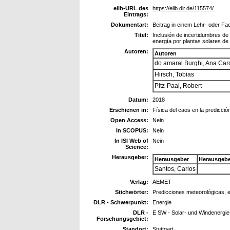
elib-URL des
https://elib.dlr.de/115574/
Eintrags:
Dokumentart:
Beitrag in einem Lehr- oder F
Titel:
Inclusión de incertidumbres de
energía por plantas solares de
Autoren:
Autoren
do amaral Burghi, Ana Car
Hirsch, Tobias
Pitz-Paal, Robert
Datum:
2018
Erschienen in:
Física del caos en la predicció
Open Access:
Nein
In SCOPUS:
Nein
In ISI Web of
Nein
Science:
Herausgeber:
Herausgeber
Herausgebe
Santos, Carlos
Verlag:
AEMET
Stichwörter:
Predicciones meteorológicas, e
DLR - Schwerpunkt:
Energie
DLR -
E SW - Solar- und Windenergie
Forschungsgebiet:
Standort:
Stuttgart