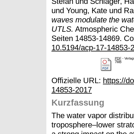
Stefan
und
Schlager, H
und
Young, Kate
und
Ra
waves modulate the water
UTLS.
Atmospheric Chem
Seiten 14853-14869. Cop
10.5194/acp-17-14853-
PDF
- Verlag
7MB
Offizielle URL:
https://d
14853-2017
Kurzfassung
The water vapor distribu
troposphere–lower stra
a strong impact on the a