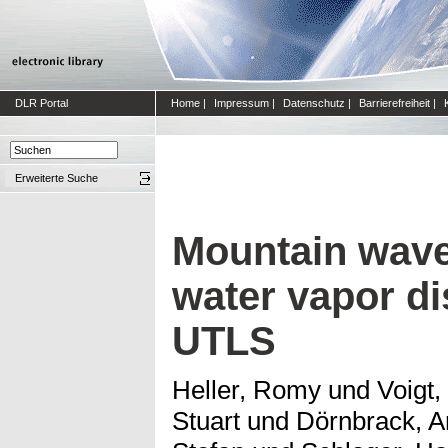
DLR Portal
Home
|
Impressum
|
Datenschutz
|
Barrierefreiheit
|
Erweiterte Suche
Mountain wave
water vapor dis
UTLS
Heller, Romy
und
Voigt,
Stuart
und
Dörnbrack, A