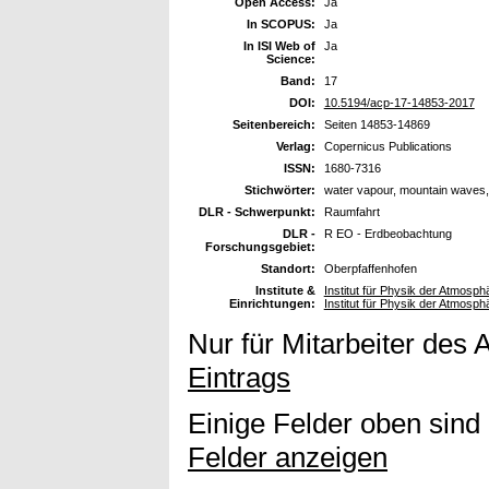
Open Access:
Ja
In SCOPUS:
Ja
In ISI Web of
Ja
Science:
Band:
17
DOI:
10.5194/acp-17-14853-2017
Seitenbereich:
Seiten 14853-14869
Verlag:
Copernicus Publications
ISSN:
1680-7316
Stichwörter:
water vapour, mountain waves
DLR - Schwerpunkt:
Raumfahrt
DLR -
R EO - Erdbeobachtung
Forschungsgebiet:
Standort:
Oberpfaffenhofen
Institute &
Institut für Physik der Atmosp
Einrichtungen:
Institut für Physik der Atmosp
Nur für Mitarbeiter des 
Eintrags
Einige Felder oben sind
Felder anzeigen