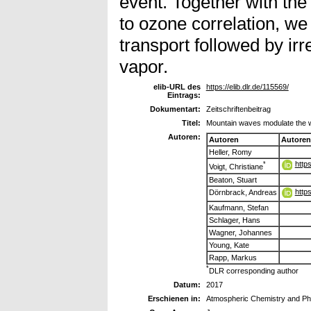
event. Together with the
to ozone correlation, we f
transport followed by irr
vapor.
elib-URL des
https://elib.dlr.de/115569/
Eintrags:
Dokumentart:
Zeitschriftenbeitrag
Titel:
Mountain waves modulate the wa
Autoren:
Autoren
Autoren
Heller, Romy
http
*
Voigt, Christiane
Beaton, Stuart
http
Dörnbrack, Andreas
Kaufmann, Stefan
Schlager, Hans
Wagner, Johannes
Young, Kate
Rapp, Markus
*
DLR corresponding author
Datum:
2017
Erschienen in:
Atmospheric Chemistry and Ph