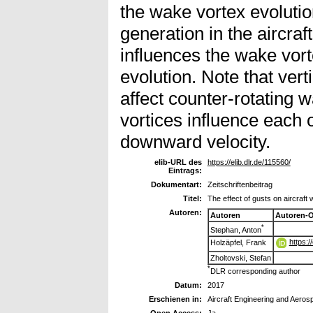
the wake vortex evoluti
generation in the aircraf
influences the wake vort
evolution. Note that vert
affect counter-rotating w
vortices influence each 
downward velocity.
elib-URL des
https://elib.dlr.de/115560/
Eintrags:
Dokumentart:
Zeitschriftenbeitrag
Titel:
The effect of gusts on aircraft
Autoren:
Autoren
Autoren-
*
Stephan, Anton
https:
Holzäpfel, Frank
Zholtovski, Stefan
*
DLR corresponding author
Datum:
2017
Erschienen in:
Aircraft Engineering and Aero