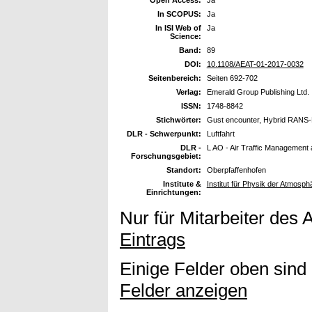
Open Access:
Ja
In SCOPUS:
Ja
In ISI Web of
Ja
Science:
Band:
89
DOI:
10.1108/AEAT-01-2017-0032
Seitenbereich:
Seiten 692-702
Verlag:
Emerald Group Publishing Ltd.
ISSN:
1748-8842
Stichwörter:
Gust encounter, Hybrid RANS
DLR - Schwerpunkt:
Luftfahrt
DLR -
L AO - Air Traffic Management
Forschungsgebiet:
Standort:
Oberpfaffenhofen
Institute &
Institut für Physik der Atmosp
Einrichtungen:
Nur für Mitarbeiter des 
Eintrags
Einige Felder oben sind
Felder anzeigen