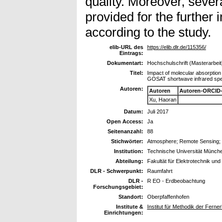
quality. Moreover, sever
provided for the further
according to the study.
elib-URL des
https://elib.dlr.de/115356/
Eintrags:
Dokumentart:
Hochschulschrift (Masterarbeit
Titel:
Impact of molecular absorptio
GOSAT shortwave infrared spe
Autoren:
Autoren
Autoren-ORCID-
Xu, Haoran
Datum:
Juli 2017
Open Access:
Ja
Seitenanzahl:
88
Stichwörter:
Atmosphere; Remote Sensing; S
Institution:
Technische Universität Münch
Abteilung:
Fakultät für Elektrotechnik und
DLR - Schwerpunkt:
Raumfahrt
DLR -
R EO - Erdbeobachtung
Forschungsgebiet:
Standort:
Oberpfaffenhofen
Institute &
Institut für Methodik der Fer
Einrichtungen: