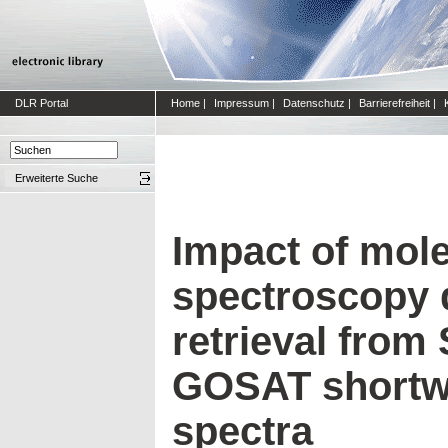
DLR Portal
Home
|
Impressum
|
Datenschutz
|
Barrierefreiheit
|
Erweiterte Suche
Impact of mole
spectroscopy 
retrieval fro
GOSAT shortwa
spectra